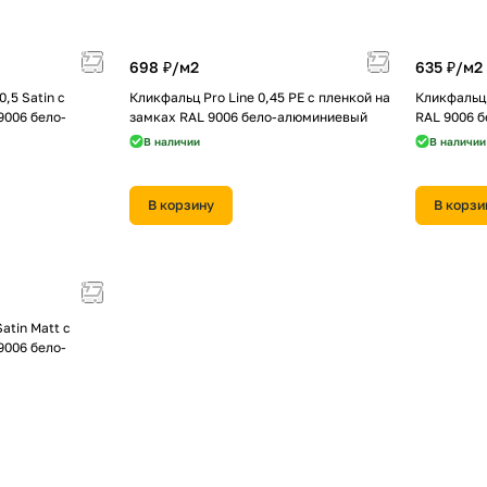
698 ₽/
м2
635 ₽/
м2
,5 Satin с
Кликфальц Pro Line 0,45 PE с пленкой на
Кликфальц 
9006 бело-
замках RAL 9006 бело-алюминиевый
RAL 9006 
В наличии
В наличии
В корзину
В корзи
atin Мatt с
9006 бело-