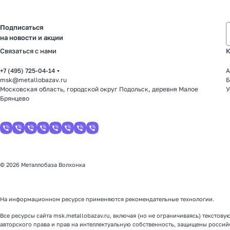
Подписаться
на новости и акции
Связаться с нами
К
+7 (495) 725-04-14
А
msk@metallobazav.ru
Б
Московская область, городской округ Подольск, деревня Малое
У
Брянцево
© 2026 Металлобаза Волхонка
На информационном ресурсе применяются
рекомендательные технологии
.
Все ресурсы сайта msk.metallobazav.ru, включая (но не ограничиваясь) текст
авторского права и прав на интеллектуальную собственность, защищены росси