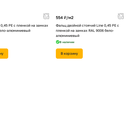
554 ₽/
м2
0,45 PE с пленкой на замках
Фальц двойной стоячий Line 0,45 PE с
бело-алюминиевый
пленкой на замках RAL 9006 бело-
алюминиевый
В наличии
ну
В корзину