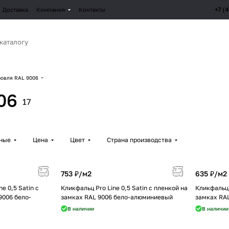
+7 (
Доставка
Компания
Контакты
овля RAL 9006
06
17
рные
Цена
Цвет
Страна производства
753 ₽/
м2
635 ₽/
м2
e 0,5 Satin с
Кликфальц Pro Line 0,5 Satin с пленкой на
Кликфальц 
9006 бело-
замках RAL 9006 бело-алюминиевый
замках RA
В наличии
В наличии