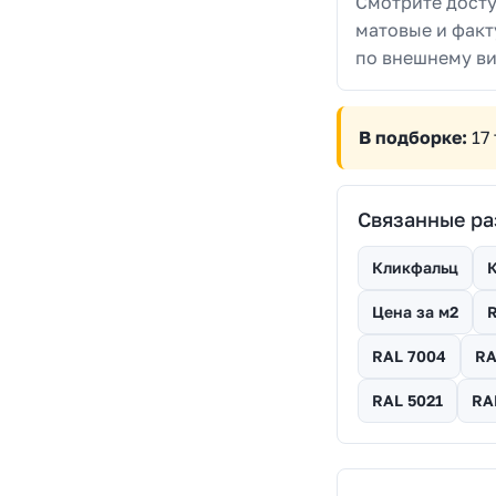
Смотрите досту
матовые и факт
по внешнему ви
В подборке:
17 
Связанные р
Кликфальц
К
Цена за м2
RAL 7004
RA
RAL 5021
RA