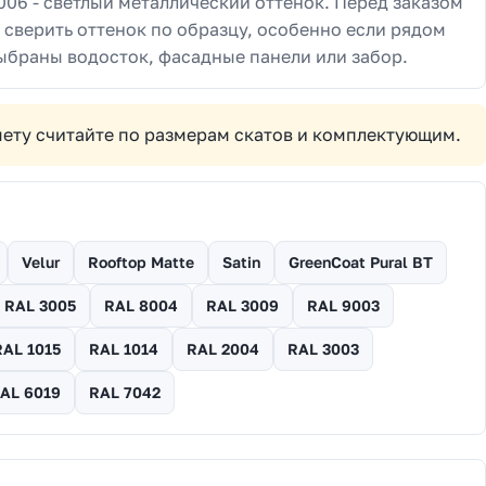
006 - светлый металлический оттенок. Перед заказом
 сверить оттенок по образцу, особенно если рядом
ыбраны водосток, фасадные панели или забор.
смету считайте по размерам скатов и комплектующим.
Velur
Rooftop Matte
Satin
GreenCoat Pural BT
RAL 3005
RAL 8004
RAL 3009
RAL 9003
RAL 1015
RAL 1014
RAL 2004
RAL 3003
AL 6019
RAL 7042