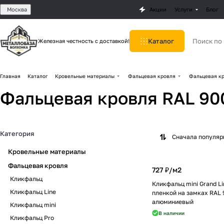
Москва
Акции
Услуги
Блог
Каталог
Железная честность с доставкой!
Главная
Каталог
Кровельные материалы
Фальцевая кровля
Фальцевая кр
Фальцевая кровля RAL 90
Категория
Сначала популя
Кровельные материалы
Фальцевая кровля
727 ₽/
м2
Кликфальц
Кликфальц mini Grand Lin
Кликфальц Line
пленкой на замках RAL 
алюминиевый
Кликфальц mini
В наличии
Кликфальц Pro