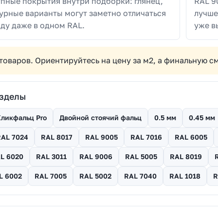
пные покрытия внутри подборки: глянец,
RAL 9
урные варианты могут заметно отличаться
лучше
ду даже в одном RAL.
уже в
товаров. Ориентируйтесь на цену за м2, а финальную 
азделы
ликфальц Pro
Двойной стоячий фальц
0.5 мм
0.45 мм
RAL 7024
RAL 8017
RAL 9005
RAL 7016
RAL 6005
L 6020
RAL 3011
RAL 9006
RAL 5005
RAL 8019
L 6002
RAL 7005
RAL 5002
RAL 7040
RAL 1018
R