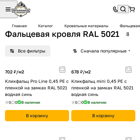
Главная
Каталог
Кровельные материалы
Фальцевая
Фальцевая кровля RAL 5021
8
Все фильтры
Сначала популярные
702 ₽/
м2
678 ₽/
м2
Кликфальц Pro Line 0,45 PE с
Кликфальц mini 0,45 PE с
пленкой на замках RAL 5021
пленкой на замках RAL 5021
водная синь
водная синь
0
0
В наличии
0
0
В наличии
В корзину
В корзину