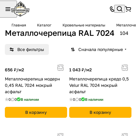
Главная
Каталог
Кровельные материалы
Металлоче
Металлочерепица RAL 7024
104
Все фильтры
Сначала популярные
656 ₽/
м2
1 043 ₽/
м2
Металлочерепица модерн
Металлочерепица кредо 0,5
0,45 RAL 7024 мокрый
Velur RAL 7024 мокрый
асфальт
асфальт
0
0
В наличии
0
0
В наличии
В корзину
В корзину