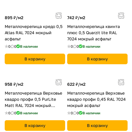
895 ₽/
м2
742 ₽/
м2
Металлочерепица кредо 0,5
Металлочерепица квинта
Atlas RAL 7024 мокрый
плюс 0,5 Quarzit lite RAL
асфальт
7024 мокрый асфальт
0
0
В наличии
0
0
В наличии
В корзину
В корзину
958 ₽/
м2
622 ₽/
м2
Металлочерепица Верховье
Металлочерепица Верховье
квадро профи 0,5 PurLite
квадро профи 0,45 RAL 7024
Matt RAL 7024 мокрый
мокрый асфальт
асфальт
0
0
В наличии
0
0
В наличии
В корзину
В корзину