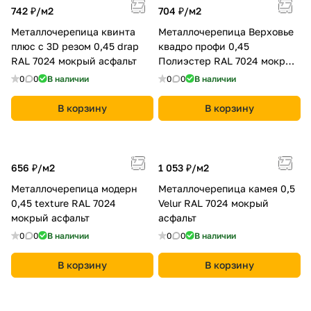
742 ₽/
м2
704 ₽/
м2
Металлочерепица квинта
Металлочерепица Верховье
плюс c 3D резом 0,45 drap
квадро профи 0,45
RAL 7024 мокрый асфальт
Полиэстер RAL 7024 мокрый
асфальт
0
0
В наличии
0
0
В наличии
В корзину
В корзину
656 ₽/
м2
1 053 ₽/
м2
Металлочерепица модерн
Металлочерепица камея 0,5
0,45 texture RAL 7024
Velur RAL 7024 мокрый
мокрый асфальт
асфальт
0
0
В наличии
0
0
В наличии
В корзину
В корзину