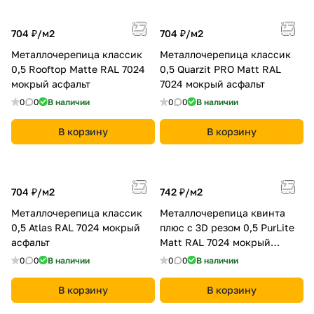
704 ₽/
м2
704 ₽/
м2
Металлочерепица классик
Металлочерепица классик
0,5 Rooftop Matte RAL 7024
0,5 Quarzit PRO Matt RAL
мокрый асфальт
7024 мокрый асфальт
0
0
В наличии
0
0
В наличии
В корзину
В корзину
704 ₽/
м2
742 ₽/
м2
Металлочерепица классик
Металлочерепица квинта
0,5 Atlas RAL 7024 мокрый
плюс c 3D резом 0,5 PurLite
асфальт
Мatt RAL 7024 мокрый
асфальт
0
0
В наличии
0
0
В наличии
В корзину
В корзину