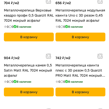
704 ₽/
м2
656 ₽/
м2
Металлочерепица Верховье
Металлочерепица модульная
квадро профи 0,5 Quarzit RAL
квинта Uno c 3D резом 0,45
7024 мокрый асфальт
RAL 7024 мокрый асфальт
0
0
В наличии
0
0
В наличии
В корзину
В корзину
904 ₽/
м2
742 ₽/
м2
Металлочерепица камея 0,5
Металлочерепица квинта
Satin Matt RAL 7024 мокрый
плюс c 3D резом 0,5 Quarzit
асфальт
PRO Matt RAL 7024 мокрый
асфальт
0
0
В наличии
0
0
В наличии
В корзину
В корзину