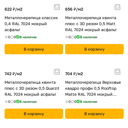
622 ₽/
м2
656 ₽/
м2
Металлочерепица классик
Металлочерепица квинта
0,4 RAL 7024 мокрый
плюс c 3D резом 0,5 Мatt
асфальт
RAL 7024 мокрый асфальт
0
0
В наличии
0
0
В наличии
В корзину
В корзину
742 ₽/
м2
704 ₽/
м2
Металлочерепица квинта
Металлочерепица Верховье
плюс c 3D резом 0,5 Quarzit
квадро профи 0,5 Rooftop
RAL 7024 мокрый асфальт
Matte RAL 7024 мокрый
асфальт
0
0
В наличии
0
0
В наличии
В корзину
В корзину