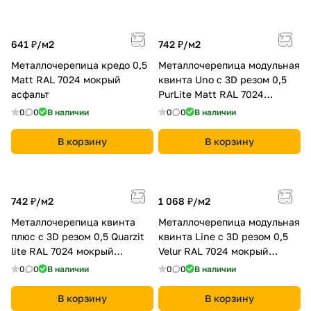
641 ₽/
м2
742 ₽/
м2
Металлочерепица кредо 0,5
Металлочерепица модульная
Мatt RAL 7024 мокрый
квинта Uno c 3D резом 0,5
асфальт
PurLite Мatt RAL 7024
мокрый асфальт
0
0
В наличии
0
0
В наличии
В корзину
В корзину
742 ₽/
м2
1 068 ₽/
м2
Металлочерепица квинта
Металлочерепица модульная
плюс c 3D резом 0,5 Quarzit
квинта Line c 3D резом 0,5
lite RAL 7024 мокрый
Velur RAL 7024 мокрый
асфальт
асфальт
0
0
В наличии
0
0
В наличии
В корзину
В корзину