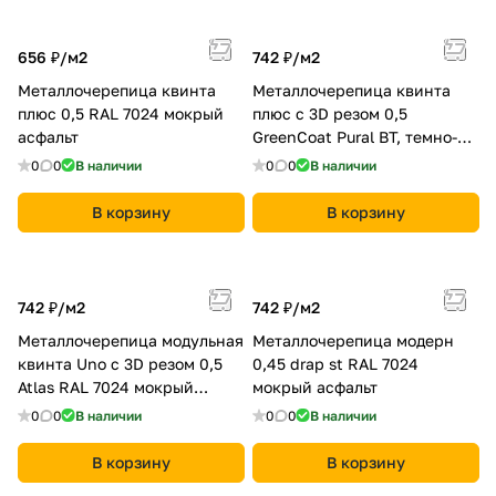
656 ₽/
м2
742 ₽/
м2
Металлочерепица квинта
Металлочерепица квинта
плюс 0,5 RAL 7024 мокрый
плюс c 3D резом 0,5
асфальт
GreenCoat Pural BT, темно-
серый (RAL 7024 мокрый
0
0
В наличии
0
0
В наличии
асфальт)
В корзину
В корзину
742 ₽/
м2
742 ₽/
м2
Металлочерепица модульная
Металлочерепица модерн
квинта Uno c 3D резом 0,5
0,45 drap st RAL 7024
Atlas RAL 7024 мокрый
мокрый асфальт
асфальт
0
0
В наличии
0
0
В наличии
В корзину
В корзину