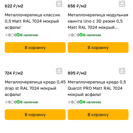
622 ₽/
м2
656 ₽/
м2
Металлочерепица классик
Металлочерепица модульная
0,5 Мatt RAL 7024 мокрый
квинта Uno c 3D резом 0,5
асфальт
Мatt RAL 7024 мокрый
асфальт
0
0
В наличии
0
0
В наличии
В корзину
В корзину
724 ₽/
м2
895 ₽/
м2
Металлочерепица кредо 0,45
Металлочерепица кредо 0,5
drap st RAL 7024 мокрый
Quarzit PRO Matt RAL 7024
асфальт
мокрый асфальт
0
0
В наличии
0
0
В наличии
В корзину
В корзину