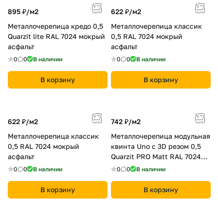
895 ₽/
м2
622 ₽/
м2
Металлочерепица кредо 0,5
Металлочерепица классик
Quarzit lite RAL 7024 мокрый
0,5 RAL 7024 мокрый
асфальт
асфальт
0
0
В наличии
0
0
В наличии
В корзину
В корзину
622 ₽/
м2
742 ₽/
м2
Металлочерепица классик
Металлочерепица модульная
0,5 RAL 7024 мокрый
квинта Uno c 3D резом 0,5
асфальт
Quarzit PRO Matt RAL 7024
мокрый асфальт
0
0
В наличии
0
0
В наличии
В корзину
В корзину