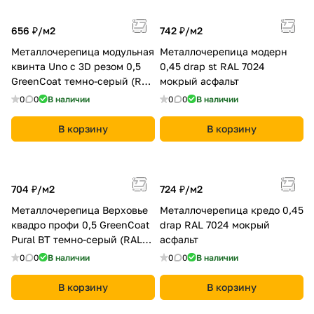
656 ₽/
м2
742 ₽/
м2
Металлочерепица модульная
Металлочерепица модерн
квинта Uno c 3D резом 0,5
0,45 drap st RAL 7024
GreenСoat темно-серый (RAL
мокрый асфальт
7024 мокрый асфальт)
0
0
В наличии
0
0
В наличии
В корзину
В корзину
704 ₽/
м2
724 ₽/
м2
Металлочерепица Верховье
Металлочерепица кредо 0,45
квадро профи 0,5 GreenCoat
drap RAL 7024 мокрый
Pural BT темно-серый (RAL
асфальт
7024 мокрый асфальт)
0
0
В наличии
0
0
В наличии
В корзину
В корзину