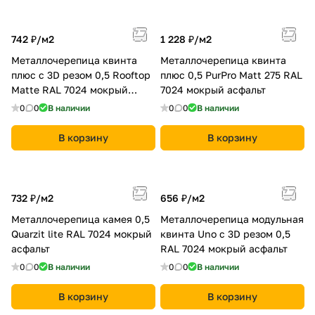
742 ₽/
м2
1 228 ₽/
м2
Металлочерепица квинта
Металлочерепица квинта
плюс c 3D резом 0,5 Rooftop
плюс 0,5 PurPro Matt 275 RAL
Matte RAL 7024 мокрый
7024 мокрый асфальт
асфальт
0
0
В наличии
0
0
В наличии
В корзину
В корзину
732 ₽/
м2
656 ₽/
м2
Металлочерепица камея 0,5
Металлочерепица модульная
Quarzit lite RAL 7024 мокрый
квинта Uno c 3D резом 0,5
асфальт
RAL 7024 мокрый асфальт
0
0
В наличии
0
0
В наличии
В корзину
В корзину