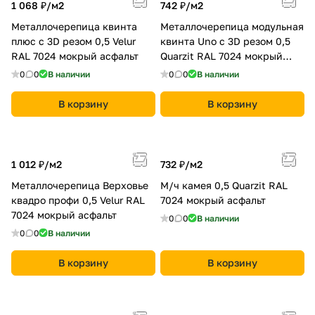
1 068 ₽/
м2
742 ₽/
м2
Металлочерепица квинта
Металлочерепица модульная
плюс c 3D резом 0,5 Velur
квинта Uno c 3D резом 0,5
RAL 7024 мокрый асфальт
Quarzit RAL 7024 мокрый
асфальт
0
0
В наличии
0
0
В наличии
В корзину
В корзину
1 012 ₽/
м2
732 ₽/
м2
Металлочерепица Верховье
М/ч камея 0,5 Quarzit RAL
квадро профи 0,5 Velur RAL
7024 мокрый асфальт
7024 мокрый асфальт
0
0
В наличии
0
0
В наличии
В корзину
В корзину