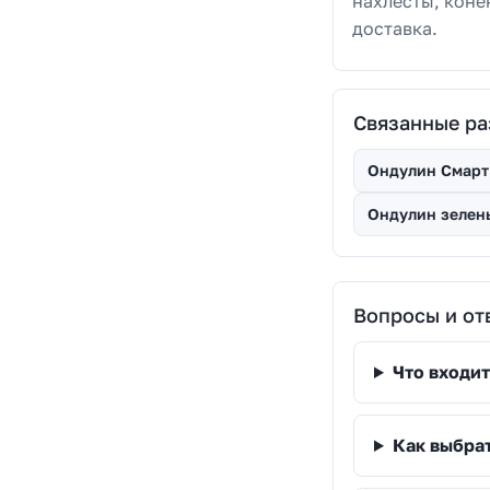
нахлесты, коне
доставка.
Связанные р
Ондулин Смарт
Ондулин зелен
Вопросы и от
Что входи
Как выбра