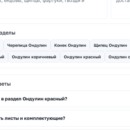
к, ендовы, щипцы, фартуки, гвозди и
доста
азделы
Черепица Ондулин
Конек Ондулин
Щипец Ондулин
ый
Ондулин коричневый
Ондулин красный
Ондулин 
веты
т в раздел Ондулин красный?
ть листы и комплектующие?