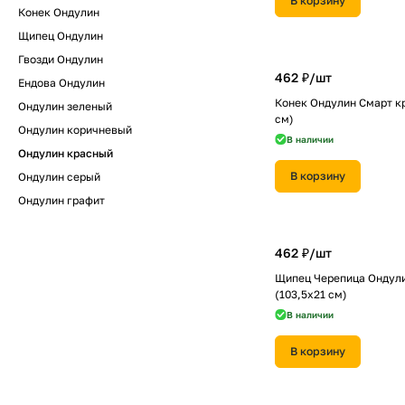
В корзину
Конек Ондулин
Щипец Ондулин
Гвозди Ондулин
462 ₽/
шт
Ендова Ондулин
Конек Ондулин Смарт к
Ондулин зеленый
см)
Ондулин коричневый
В наличии
Ондулин красный
В корзину
Ондулин серый
Ондулин графит
462 ₽/
шт
Щипец Черепица Ондул
(103,5х21 см)
В наличии
В корзину