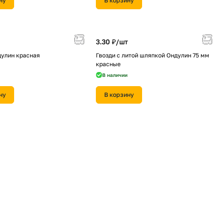
ну
В корзину
3.30 ₽/
шт
дулин красная
Гвозди с литой шляпкой Ондулин 75 мм
красные
В наличии
ну
В корзину