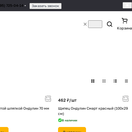
495) 725-04-14
Заказать звонок
Корзина
462 ₽/
шт
итой шляпкой Ондулин 70 мм
Щипец Ондулин Смарт красный (100х29
см)
В наличии