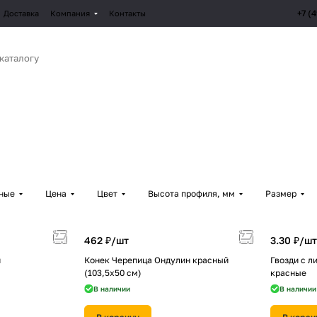
+7 (
Доставка
Компания
Контакты
рные
Цена
Цвет
Высота профиля, мм
Размер
462 ₽/
шт
3.30 ₽/
шт
й
Конек Черепица Ондулин красный
Гвозди с л
(103,5х50 см)
красные
В наличии
В наличии