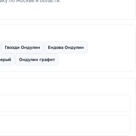
вку по Москве и области.
Гвозди Ондулин
Ендова Ондулин
серый
Ондулин графит