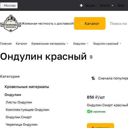
Москва
Акции
Услуги
Блог
Каталог
Железная честность с доставкой!
Главная
Каталог
Кровельные материалы
Ондулин
Ондулин красный
Ондулин красный
9
Категория
Сначала популя
Кровельные материалы
Ондулин
856 ₽/
шт
Листы Ондулин
Ондулин Смарт красны
Комплектующие Ондулин
В наличии
Ондулин Смарт
Черепица Ондулин