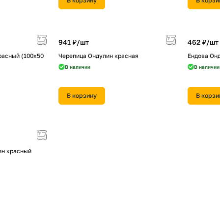
В корзину
В корзи
941 ₽/
шт
462 ₽/
шт
расный (100х50
Черепица Ондулин красная
Ендова Он
В наличии
В наличии
В корзину
В корзи
ин красный