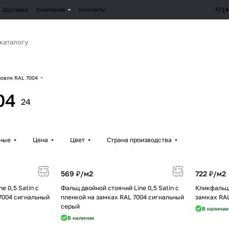
+7 (
Доставка
Компания
Контакты
овля RAL 7004
04
24
рные
Цена
Цвет
Страна производства
569 ₽/
м2
722 ₽/
м2
e 0,5 Satin с
Фальц двойной стоячий Line 0,5 Satin с
Кликфальц 
7004 сигнальный
пленкой на замках RAL 7004 сигнальный
замках RA
серый
В наличии
В наличии