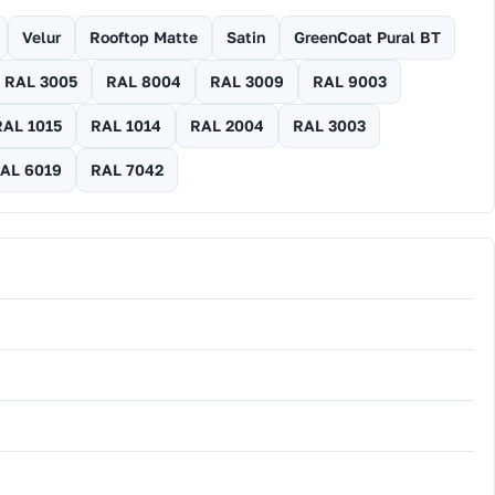
Velur
Rooftop Matte
Satin
GreenCoat Pural BT
RAL 3005
RAL 8004
RAL 3009
RAL 9003
RAL 1015
RAL 1014
RAL 2004
RAL 3003
AL 6019
RAL 7042