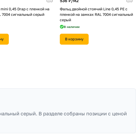
536 ₽/
м2
mini 0,45 Drap с пленкой на
Фальц двойной стоячий Line 0,45 PE с
L 7004 сигнальный серый
пленкой на замках RAL 7004 сигнальный
серый
В наличии
ну
В корзину
гнальный серый. В разделе собраны позиции с ценой