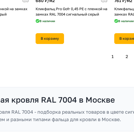
680 ₽/
м2
761 ₽/
м2
енкой на замках
Кликфальц Pro Gofr 0,45 PE с пленкой на
Кликфальц 
ерый
замках RAL 7004 сигнальный серый
замках RA
В наличии
В наличии
В корзину
В корзи
1
2
ая кровля RAL 7004 в Москве
овля RAL 7004 - подборка реальных товаров в цвете си
ием и разными типами фальца для кровли в Москве.