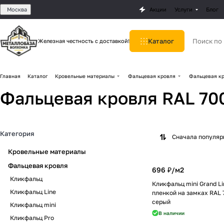
Москва
Акции
Услуги
Блог
Каталог
Железная честность с доставкой!
Главная
Каталог
Кровельные материалы
Фальцевая кровля
Фальцевая кр
Фальцевая кровля RAL 70
Категория
Сначала популя
Кровельные материалы
Фальцевая кровля
696 ₽/
м2
Кликфальц
Кликфальц mini Grand Lin
Кликфальц Line
пленкой на замках RAL 
серый
Кликфальц mini
В наличии
Кликфальц Pro