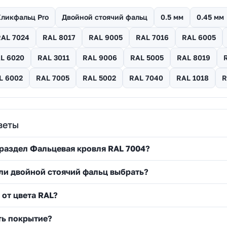
ликфальц Pro
Двойной стоячий фальц
0.5 мм
0.45 мм
RAL 7024
RAL 8017
RAL 9005
RAL 7016
RAL 6005
L 6020
RAL 3011
RAL 9006
RAL 5005
RAL 8019
L 6002
RAL 7005
RAL 5002
RAL 7040
RAL 1018
R
веты
 раздел Фальцевая кровля RAL 7004?
ли двойной стоячий фальц выбрать?
 от цвета RAL?
ть покрытие?