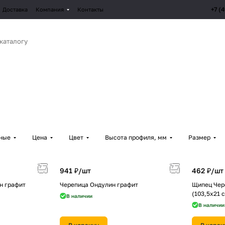
+7 (
Доставка
Компания
Контакты
рные
Цена
Цвет
Высота профиля, мм
Размер
941 ₽/
шт
462 ₽/
шт
н графит
Черепица Ондулин графит
Щипец Чер
(103,5х21 
В наличии
В наличии