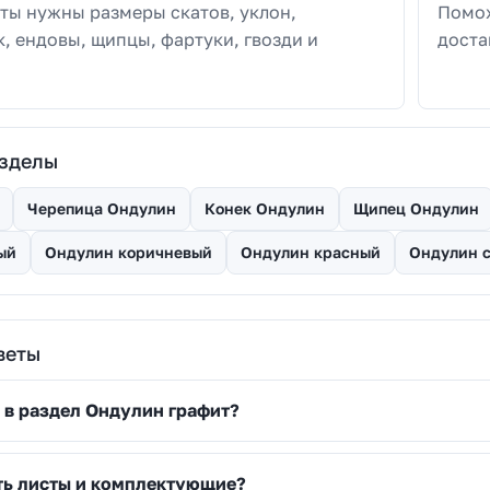
ты нужны размеры скатов, уклон,
Помож
к, ендовы, щипцы, фартуки, гвозди и
доста
азделы
Черепица Ондулин
Конек Ондулин
Щипец Ондулин
ый
Ондулин коричневый
Ондулин красный
Ондулин 
веты
 в раздел Ондулин графит?
ть листы и комплектующие?