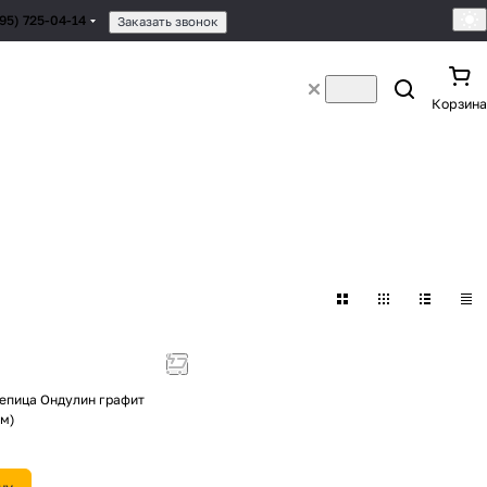
495) 725-04-14
Заказать звонок
Корзина
епица Ондулин графит
см)