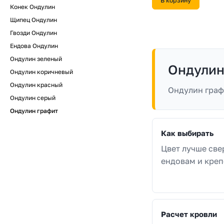
В корзину
Конек Ондулин
Щипец Ондулин
Гвозди Ондулин
Ендова Ондулин
Ондулин зеленый
Ондулин
Ондулин коричневый
Ондулин красный
Ондулин граф
Ондулин серый
Ондулин графит
Как выбирать
Цвет лучше све
ендовам и креп
Расчет кровли