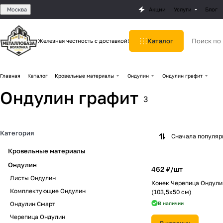
Москва
Акции
Услуги
Блог
Каталог
Железная честность с доставкой!
Главная
Каталог
Кровельные материалы
Ондулин
Ондулин графит
Ондулин графит
3
Категория
Сначала популя
Кровельные материалы
Ондулин
462 ₽/
шт
Листы Ондулин
Конек Черепица Ондули
Комплектующие Ондулин
(103,5х50 см)
Ондулин Смарт
В наличии
Черепица Ондулин