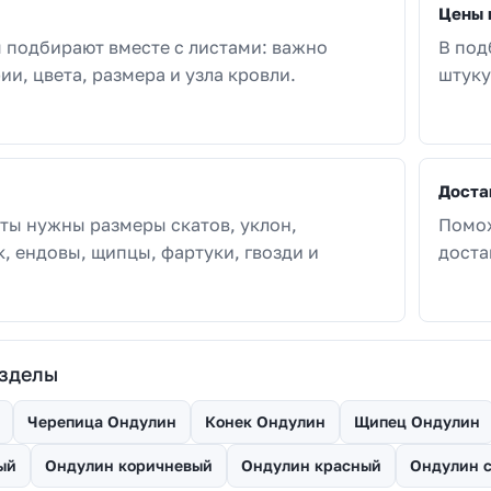
Цены 
 подбирают вместе с листами: важно
В под
ии, цвета, размера и узла кровли.
штуку
Доста
ты нужны размеры скатов, уклон,
Помож
к, ендовы, щипцы, фартуки, гвозди и
доста
азделы
Черепица Ондулин
Конек Ондулин
Щипец Ондулин
ый
Ондулин коричневый
Ондулин красный
Ондулин 