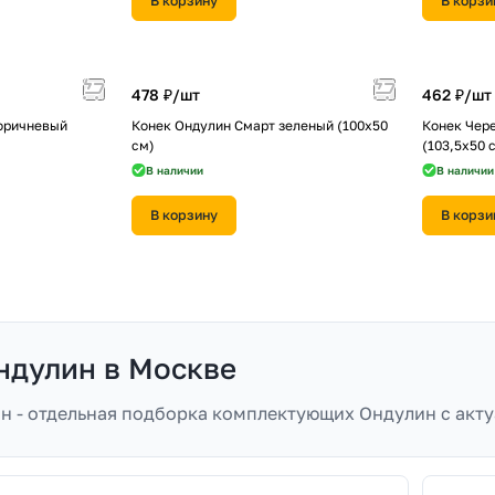
В корзину
В корзи
478 ₽/
шт
462 ₽/
шт
оричневый
Конек Ондулин Смарт зеленый (100х50
Конек Чер
см)
(103,5х50 
В наличии
В наличии
В корзину
В корзи
ндулин в Москве
н - отдельная подборка комплектующих Ондулин с акту