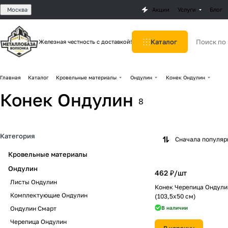
Москва
Акции
Услуги
Блог
Каталог
Железная честность с доставкой!
Главная
Каталог
Кровельные материалы
Ондулин
Конек Ондулин
Конек Ондулин
8
Категория
Сначала популя
Кровельные материалы
Ондулин
462 ₽/
шт
Листы Ондулин
Конек Черепица Ондули
Комплектующие Ондулин
(103,5х50 см)
Ондулин Смарт
В наличии
Черепица Ондулин