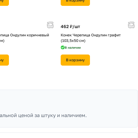
ну
В корзину
462 ₽/
шт
епица Ондулин коричневый
Конек Черепица Ондулин графит
см)
(103,5х50 см)
В наличии
ну
В корзину
альной ценой за штуку и наличием.