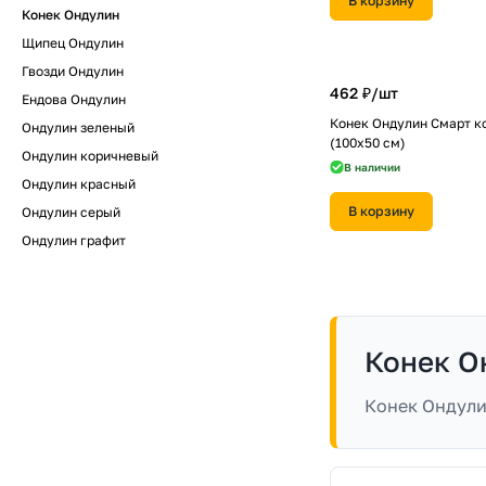
В корзину
Конек Ондулин
Щипец Ондулин
Гвозди Ондулин
462 ₽/
шт
Ендова Ондулин
Конек Ондулин Смарт к
Ондулин зеленый
(100х50 см)
Ондулин коричневый
В наличии
Ондулин красный
В корзину
Ондулин серый
Ондулин графит
Конек О
Конек Ондули