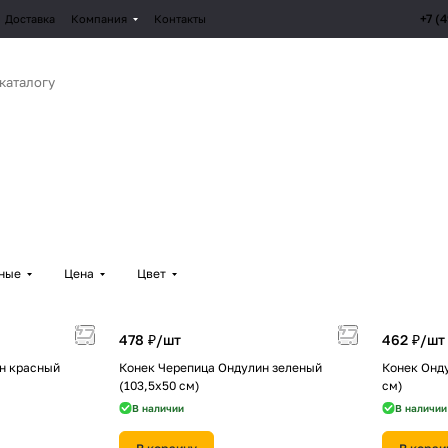
+7 (
Доставка
Компания
Контакты
рные
Цена
Цвет
478 ₽/
шт
462 ₽/
шт
н красный
Конек Черепица Ондулин зеленый
Конек Онд
(103,5х50 см)
см)
В наличии
В наличии