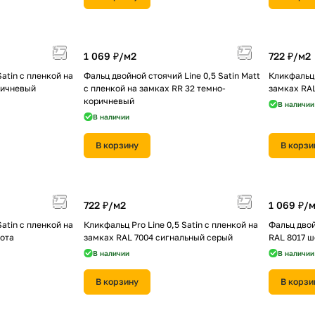
1 069 ₽/
м2
722 ₽/
м2
Satin с пленкой на
Фальц двойной стоячий Line 0,5 Satin Мatt
Кликфальц 
ричневый
с пленкой на замках RR 32 темно-
замках RA
коричневый
В наличии
В наличии
В корзину
В корзи
722 ₽/
м2
1 069 ₽/
м
Satin с пленкой на
Кликфальц Pro Line 0,5 Satin с пленкой на
Фальц двой
кота
замках RAL 7004 сигнальный серый
RAL 8017 
В наличии
В наличии
В корзину
В корзи