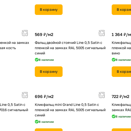
В корзину
В корзи
569 ₽/
м2
1 364 ₽/
м
ленкой на замках
Фальц двойной стоячий Line 0,5 Satin с
Кликфальц P
вая кость
пленкой на замках RAL 5005 сигнальный
пленкой на
синий
вино
В наличии
В наличии
В корзину
В корзи
696 ₽/
м2
722 ₽/
м2
ine 0,5 Satin с
Кликфальц mini Grand Line 0,5 Satin с
Кликфальц 
7016 сигнальный
пленкой на замках RAL 5005 сигнальный
замках RAL
синий
В наличии
В наличии