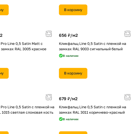
ну
В корзину
2
656 ₽/
м2
ro Line 0,5 Satin Мatt с
Кликфальц Line 0,5 Satin с пленкой на
 замках RAL 3005 красное
замках RAL 9003 сигнальный белый
В наличии
ну
В корзину
679 ₽/
м2
Pro Line 0,5 Satin с пленкой на
Кликфальц Line 0,5 Satin с пленкой на
 1015 светлая слоновая кость
замках RAL 3011 коричнево-красный
В наличии