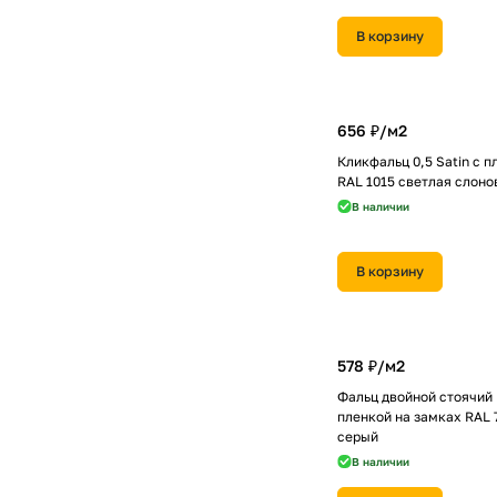
В корзину
656 ₽/
м2
Кликфальц 0,5 Satin с п
RAL 1015 светлая слоно
В наличии
В корзину
578 ₽/
м2
Фальц двойной стоячий L
пленкой на замках RAL 
серый
В наличии