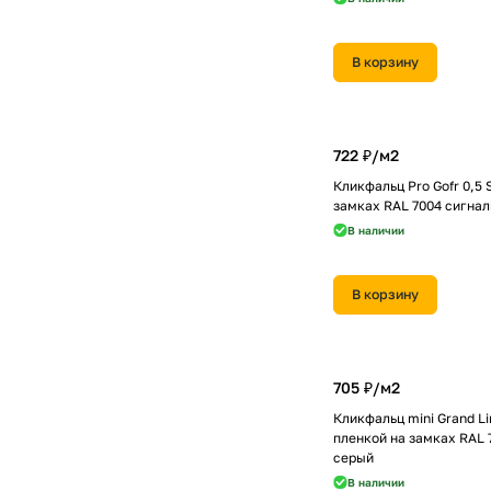
В корзину
722 ₽/
м2
Кликфальц Pro Gofr 0,5 
замках RAL 7004 сигна
В наличии
В корзину
705 ₽/
м2
Кликфальц mini Grand Lin
пленкой на замках RAL 
серый
В наличии