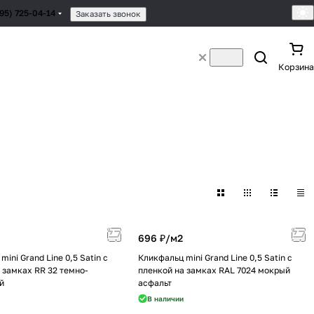
495) 725-04-14
Заказать звонок
Корзина
696 ₽/
м2
ini Grand Line 0,5 Satin с
Кликфальц mini Grand Line 0,5 Satin с
 замках RR 32 темно-
пленкой на замках RAL 7024 мокрый
й
асфальт
В наличии