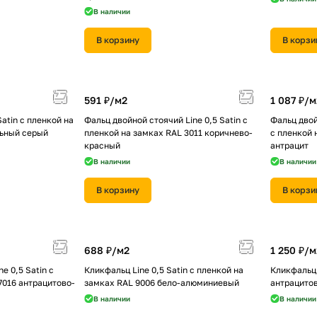
В наличии
В корзину
В корзи
591 ₽/
м2
1 087 ₽/
м
Satin с пленкой на
Фальц двойной стоячий Line 0,5 Satin с
Фальц двой
льный серый
пленкой на замках RAL 3011 коричнево-
с пленкой 
красный
антрацит
В наличии
В наличии
В корзину
В корзи
688 ₽/
м2
1 250 ₽/
м
e 0,5 Satin с
Кликфальц Line 0,5 Satin с пленкой на
Кликфальц 
7016 антрацитово-
замках RAL 9006 бело-алюминиевый
антрацито
В наличии
В наличии