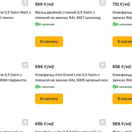
569 ₽/
м2
731 ₽/
м2
e 0,5 Satin Мatt с
Фальц двойной стоячий 0,5 Satin с
Кликфальц 
2 темно-
пленкой на замках RAL 8017 шоколад
замках RA
В наличии
В наличии
В корзину
В корзи
696 ₽/
м2
656 ₽/
м2
e 0,5 Satin с
Кликфальц mini Grand Line 0,5 Satin с
Кликфальц 
8004 терракота
пленкой на замках RAL 6005 зеленый мох
замках RA
В наличии
В наличии
В корзину
В корзи
656 ₽/
м2
569 ₽/
м2
 с пленкой на
Кликфальц Line 0,5 Satin с пленкой на
Фальц двой