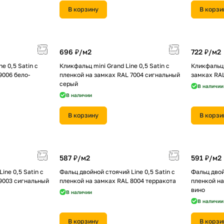
В корзину
В корзи
696 ₽/
м2
722 ₽/
м2
e 0,5 Satin с
Кликфальц mini Grand Line 0,5 Satin с
Кликфальц 
9006 бело-
пленкой на замках RAL 7004 сигнальный
замках RA
серый
В наличии
В наличии
В корзину
В корзи
587 ₽/
м2
591 ₽/
м2
ine 0,5 Satin с
Фальц двойной стоячий Line 0,5 Satin с
Фальц двой
9003 сигнальный
пленкой на замках RAL 8004 терракота
пленкой на
вино
В наличии
В наличии
В корзину
В корзи