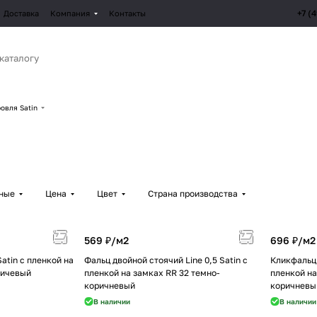
+7 (
Доставка
Компания
Контакты
овля Satin
рные
Цена
Цвет
Страна производства
569 ₽/
м2
696 ₽/
м2
Satin с пленкой на
Фальц двойной стоячий Line 0,5 Satin с
Кликфальц m
ричевый
пленкой на замках RR 32 темно-
пленкой на
коричневый
коричневы
В наличии
В наличии