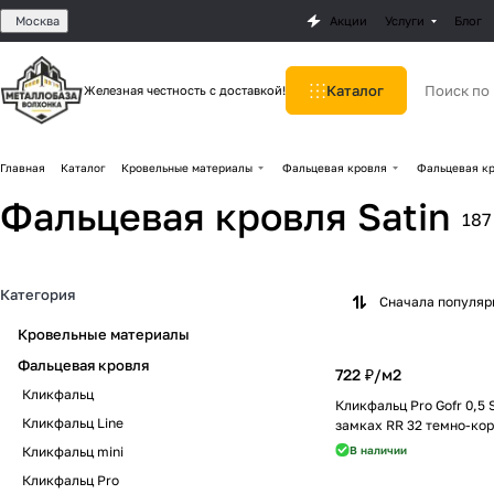
Москва
Акции
Услуги
Блог
Каталог
Железная честность с доставкой!
Главная
Каталог
Кровельные материалы
Фальцевая кровля
Фальцевая кр
Фальцевая кровля Satin
187
Категория
Сначала популя
Кровельные материалы
Фальцевая кровля
722 ₽/
м2
Кликфальц
Кликфальц Pro Gofr 0,5 
Кликфальц Line
замках RR 32 темно-ко
Кликфальц mini
В наличии
Кликфальц Pro