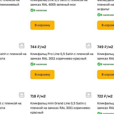
алюминиевый
замках RAL 6005 зеленый мох
пленкой на
асфальт
В наличии
В наличии
В корзину
В корзи
744 ₽/
м2
749 ₽/
м2
Satin с пленкой на
Кликфальц Pro Line 0,5 Satin с пленкой на
Кликфальц 
кота
замках RAL 3011 коричнево-красный
замках RA
В наличии
В наличии
В корзину
В корзи
718 ₽/
м2
722 ₽/
м2
t с пленкой на
Кликфальц mini Grand Line 0,5 Satin с
Кликфальц 
кота
пленкой на замках RAL 3011 коричнево-
замках RA
красный
В наличии