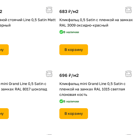
2
683 ₽/
м2
ной стоячий Line 0,5 Satin Мatt
Кликфальц 0,5 Satin с пленкой на замках
черный
RAL 3009 оксидно-красный
В наличии
ну
В корзину
696 ₽/
м2
ini Grand Line 0,5 Satin с
Кликфальц mini Grand Line 0,5 Satin с
 замках RAL 8017 шоколад
пленкой на замках RAL 1015 светлая
слоновая кость
В наличии
ну
В корзину