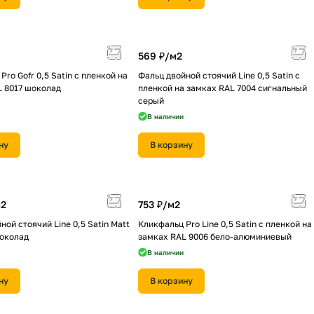
569 ₽/
м2
Pro Gofr 0,5 Satin с пленкой на
Фальц двойной стоячий Line 0,5 Satin с
L 8017 шоколад
пленкой на замках RAL 7004 сигнальный
серый
В наличии
ну
В корзину
2
753 ₽/
м2
ной стоячий Line 0,5 Satin Мatt
Кликфальц Pro Line 0,5 Satin с пленкой на
шоколад
замках RAL 9006 бело-алюминиевый
В наличии
ну
В корзину