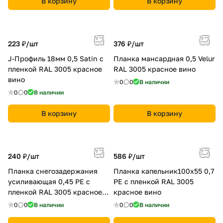
В корзину
В корзину
223 ₽/
шт
376 ₽/
шт
J-Профиль 18мм 0,5 Satin с
Планка мансардная 0,5 Velur
пленкой RAL 3005 красное
RAL 3005 красное вино
вино
0
0
В наличии
0
0
В наличии
В корзину
В корзину
240 ₽/
шт
586 ₽/
шт
Планка снегозадержания
Планка капельник100х55 0,7
усиливающая 0,45 PE с
PE с пленкой RAL 3005
пленкой RAL 3005 красное
красное вино
вино
0
0
В наличии
0
0
В наличии