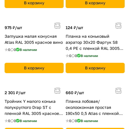
В корзину
В корзину
975 ₽/
шт
124 ₽/
шт
Заглушка малая конусная
Планка на коньковый
Atlas RAL 3005 красное вино
аэратор 30х20 Фартук S8
0,4 PE с пленкой RAL 3005
0
0
В наличии
красное вино
0
0
В наличии
В корзину
В корзину
2 301 ₽/
шт
660 ₽/
шт
Тройник Y малого конька
Планка лобовая/
полукруглого Drap ST с
околооконная простая
пленкой RAL 3005 красное
190х50 0,5 Atlas с пленкой
вино
RAL 3005 красное вино
0
0
В наличии
0
0
В наличии