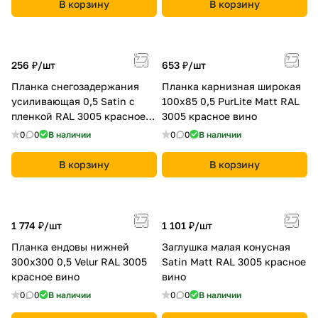
В корзину
В корзину
256 ₽/
шт
653 ₽/
шт
Планка снегозадержания
Планка карнизная широкая
усиливающая 0,5 Satin с
100х85 0,5 PurLite Мatt RAL
пленкой RAL 3005 красное
3005 красное вино
вино
0
0
В наличии
0
0
В наличии
В корзину
В корзину
1 774 ₽/
шт
1 101 ₽/
шт
Планка ендовы нижней
Заглушка малая конусная
300х300 0,5 Velur RAL 3005
Satin Мatt RAL 3005 красное
красное вино
вино
0
0
В наличии
0
0
В наличии