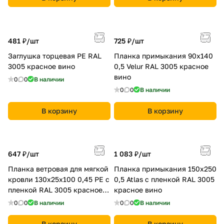
481 ₽/
шт
725 ₽/
шт
Заглушка торцевая PE RAL
Планка примыкания 90х140
3005 красное вино
0,5 Velur RAL 3005 красное
вино
0
0
В наличии
0
0
В наличии
В корзину
В корзину
647 ₽/
шт
1 083 ₽/
шт
Планка ветровая для мягкой
Планка примыкания 150х250
кровли 130х25х100 0,45 PE с
0,5 Atlas с пленкой RAL 3005
пленкой RAL 3005 красное
красное вино
вино
0
0
В наличии
0
0
В наличии
В корзину
В корзину