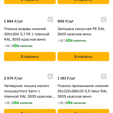
1 984 ₽/
шт
999 ₽/
шт
Планка ендовы нижней
Заглушка конусная PE RAL
300х300 0,7 PE с пленкой
3005 красное вино
RAL 3005 красное вино
0
0
В наличии
0
0
В наличии
В корзину
В корзину
2 074 ₽/
шт
1 191 ₽/
шт
Четверник конька малого
Планка примыкания нижняя
полукруглого Satin с
20х122х260х15 0,5 Velur RAL
пленкой RAL 3005 красное
3005 красное вино
вино
0
0
В наличии
0
0
В наличии