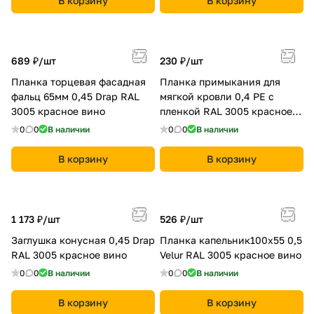
В корзину
В корзину
689 ₽/
шт
230 ₽/
шт
Планка торцевая фасадная
Планка примыкания для
фальц 65мм 0,45 Drap RAL
мягкой кровли 0,4 PE с
3005 красное вино
пленкой RAL 3005 красное
вино
0
0
В наличии
0
0
В наличии
В корзину
В корзину
1 173 ₽/
шт
526 ₽/
шт
Заглушка конусная 0,45 Drap
Планка капельник100х55 0,5
RAL 3005 красное вино
Velur RAL 3005 красное вино
0
0
В наличии
0
0
В наличии
В корзину
В корзину