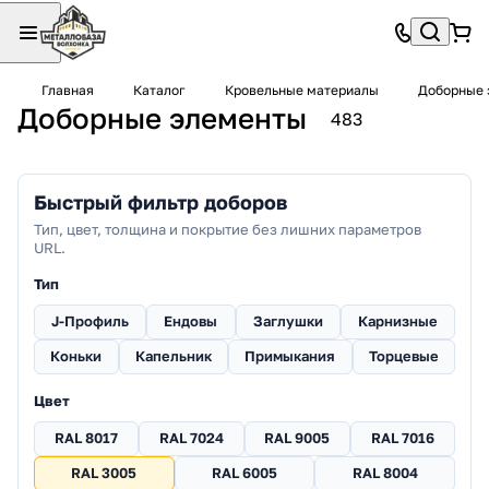
Главная
Каталог
Кровельные материалы
Доборные 
Доборные элементы
483
Быстрый фильтр доборов
Тип, цвет, толщина и покрытие без лишних параметров
URL.
Тип
J-Профиль
Ендовы
Заглушки
Карнизные
Коньки
Капельник
Примыкания
Торцевые
Цвет
RAL 8017
RAL 7024
RAL 9005
RAL 7016
RAL 3005
RAL 6005
RAL 8004