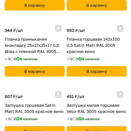
В корзину
В корзину
344 ₽/
шт
993 ₽/
шт
Планка примыкания
Планка торцевая 142х100
внакладку 25х17х35х17 0,5
0,5 Satin Мatt RAL 3005
Atlas с пленкой RAL 3005
красное вино
красное вино
0
0
В наличии
0
0
В наличии
В корзину
В корзину
607 ₽/
шт
451 ₽/
шт
Заглушка торцевая Satin
Заглушка малая торцевая
Мatt RAL 3005 красное вино
Velur RAL 3005 красное вино
0
0
В наличии
0
0
В наличии