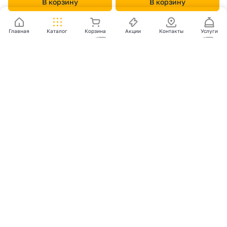
В корзину
В корзину
Главная
Каталог
Корзина
Акции
Контакты
Услуги
431 ₽/
шт
1 140 ₽/
шт
Заглушка малая торцевая
Заглушка конусная Atlas RAL
Atlas RAL 3005 красное вино
3005 красное вино
0
0
В наличии
0
0
В наличии
В корзину
В корзину
Загрузить еще
1
2
3
4
5
...
25