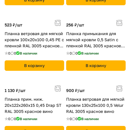
523 ₽/
шт
256 ₽/
шт
Планка ветровая для мягкой
Планка примыкания для
кровли 100х20х100 0,45 PE с
мягкой кровли 0,5 Satin с
пленкой RAL 3005 красное
пленкой RAL 3005 красное
вино
вино
0
0
В наличии
0
0
В наличии
В корзину
В корзину
1 130 ₽/
шт
900 ₽/
шт
Планка прим. ниж.
Планка ветровая для мягкой
20х122х260х15 0,45 Drap ST
кровли 130х25х100 0,5 Velur
RAL 3005 красное вино
RAL 3005 красное вино
0
0
В наличии
0
0
В наличии