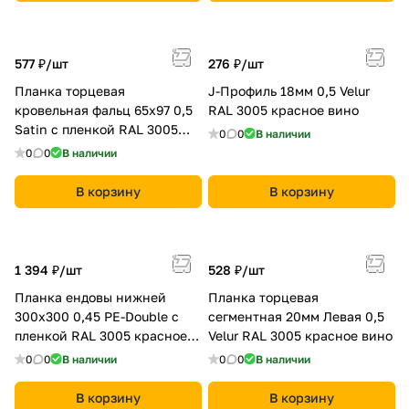
577 ₽/
шт
276 ₽/
шт
Планка торцевая
J-Профиль 18мм 0,5 Velur
кровельная фальц 65х97 0,5
RAL 3005 красное вино
Satin с пленкой RAL 3005
0
0
В наличии
красное вино
0
0
В наличии
В корзину
В корзину
1 394 ₽/
шт
528 ₽/
шт
Планка ендовы нижней
Планка торцевая
300х300 0,45 PE-Double с
сегментная 20мм Левая 0,5
пленкой RAL 3005 красное
Velur RAL 3005 красное вино
вино
0
0
В наличии
0
0
В наличии
В корзину
В корзину