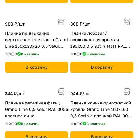
900 ₽/
шт
800 ₽/
шт
Планка примыкание
Планка лобовая/
верхнее к стене фальц Grand
околооконная простая
Line 150х130х20 0,5 Velur
190х50 0,5 Satin Мatt RAL
RAL 3005 красное вино
3005 красное вино
0
0
В наличии
0
0
В наличии
В корзину
В корзину
344 ₽/
шт
944 ₽/
шт
Планка крепежная фальц
Планка конька односкатной
Grand Line 0,5 Velur RAL 3005
кровли Grand Line 160x160
красное вино
0,5 Satin с пленкой RAL 3005
красное вино
0
0
В наличии
0
0
В наличии
В корзину
В корзину