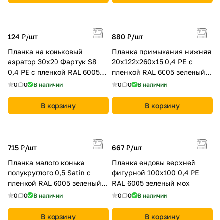
124 ₽/
шт
880 ₽/
шт
Планка на коньковый
Планка примыкания нижняя
аэратор 30х20 Фартук S8
20х122х260х15 0,4 PE с
0,4 PE с пленкой RAL 6005
пленкой RAL 6005 зеленый
зеленый мох
мох
0
0
В наличии
0
0
В наличии
В корзину
В корзину
715 ₽/
шт
667 ₽/
шт
Планка малого конька
Планка ендовы верхней
полукруглого 0,5 Satin с
фигурной 100x100 0,4 PE
пленкой RAL 6005 зеленый
RAL 6005 зеленый мох
мох
0
0
В наличии
0
0
В наличии
В корзину
В корзину