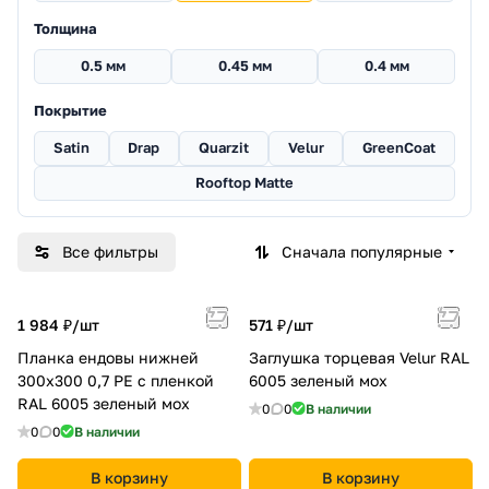
Толщина
0.5 мм
0.45 мм
0.4 мм
Покрытие
Satin
Drap
Quarzit
Velur
GreenCoat
Rooftop Matte
Все фильтры
Сначала популярные
1 984 ₽/
шт
571 ₽/
шт
Планка ендовы нижней
Заглушка торцевая Velur RAL
300х300 0,7 PE с пленкой
6005 зеленый мох
RAL 6005 зеленый мох
0
0
В наличии
0
0
В наличии
В корзину
В корзину