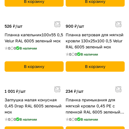
В корзину
В корзину
526 ₽/
шт
900 ₽/
шт
Планка капельник100х55 0,5
Планка ветровая для мягкой
Velur RAL 6005 зеленый мох
кровли 130х25х100 0,5 Velur
RAL 6005 зеленый мох
0
0
В наличии
0
0
В наличии
В корзину
В корзину
1 001 ₽/
шт
234 ₽/
шт
Заглушка малая конусная
Планка примыкания для
0,45 Drap RAL 6005 зеленый
мягкой кровли 0,45 PE с
мох
пленкой RAL 6005 зеленый
мох
0
0
В наличии
0
0
В наличии