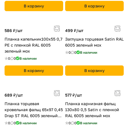
В корзину
В корзину
586 ₽/
шт
499 ₽/
шт
Планка капельник100х55 0,7
Заглушка торцевая Satin RAL
PE с пленкой RAL 6005
6005 зеленый мох
зеленый мох
0
0
В наличии
0
0
В наличии
В корзину
В корзину
689 ₽/
шт
577 ₽/
шт
Планка торцевая
Планка карнизная фальц
кровельная фальц 65х97 0,45
130х80 0,5 Satin с пленкой
Drap ST RAL 6005 зеленый
RAL 6005 зеленый мох
мох
0
0
В наличии
0
0
В наличии