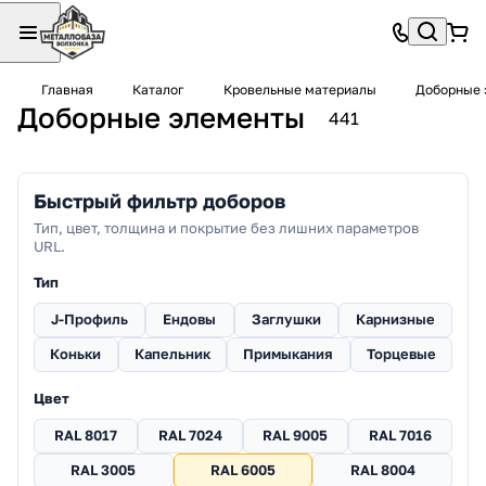
Главная
Каталог
Кровельные материалы
Доборные 
Доборные элементы
441
Быстрый фильтр доборов
Тип, цвет, толщина и покрытие без лишних параметров
URL.
Тип
J-Профиль
Ендовы
Заглушки
Карнизные
Коньки
Капельник
Примыкания
Торцевые
Цвет
RAL 8017
RAL 7024
RAL 9005
RAL 7016
RAL 3005
RAL 6005
RAL 8004