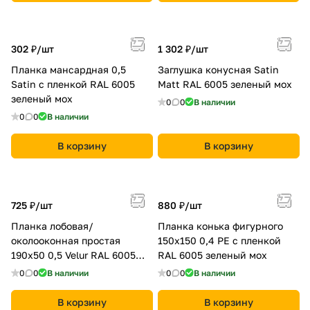
302 ₽/
шт
1 302 ₽/
шт
Планка мансардная 0,5
Заглушка конусная Satin
Satin с пленкой RAL 6005
Мatt RAL 6005 зеленый мох
зеленый мох
0
0
В наличии
0
0
В наличии
В корзину
В корзину
725 ₽/
шт
880 ₽/
шт
Планка лобовая/
Планка конька фигурного
околооконная простая
150x150 0,4 PE с пленкой
190х50 0,5 Velur RAL 6005
RAL 6005 зеленый мох
зеленый мох
0
0
В наличии
0
0
В наличии
В корзину
В корзину