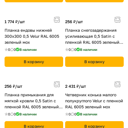
1 774 ₽/
шт
256 ₽/
шт
Планка ендовы нижней
Планка снегозадержания
300х300 0,5 Velur RAL 6005
усиливающая 0,5 Satin с
зеленый мох
пленкой RAL 6005 зеленый
мох
0
0
В наличии
0
0
В наличии
В корзину
В корзину
256 ₽/
шт
2 431 ₽/
шт
Планка примыкания для
Четверник конька малого
мягкой кровли 0,5 Satin с
полукруглого Velur с пленкой
пленкой RAL 6005 зеленый
RAL 6005 зеленый мох
мох
0
0
В наличии
0
0
В наличии
В корзину
В корзину