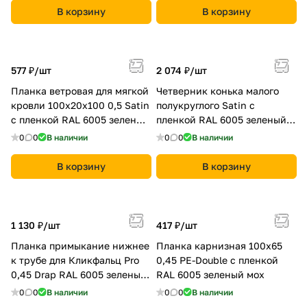
В корзину
В корзину
577 ₽/
шт
2 074 ₽/
шт
Планка ветровая для мягкой
Четверник конька малого
кровли 100х20х100 0,5 Satin
полукруглого Satin с
с пленкой RAL 6005 зеленый
пленкой RAL 6005 зеленый
мох
мох
0
0
В наличии
0
0
В наличии
В корзину
В корзину
1 130 ₽/
шт
417 ₽/
шт
Планка примыкание нижнее
Планка карнизная 100х65
к трубе для Кликфальц Pro
0,45 PE-Double с пленкой
0,45 Drap RAL 6005 зеленый
RAL 6005 зеленый мох
мох
0
0
В наличии
0
0
В наличии