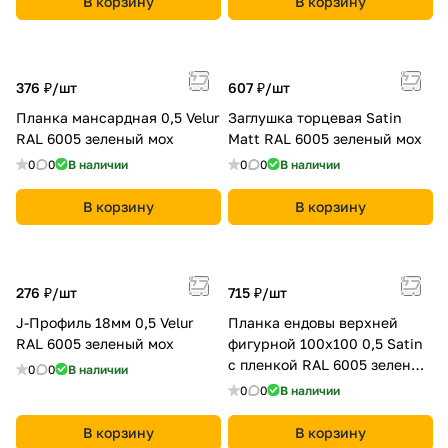
В корзину
В корзину
376 ₽/
шт
607 ₽/
шт
Планка мансардная 0,5 Velur
Заглушка торцевая Satin
RAL 6005 зеленый мох
Мatt RAL 6005 зеленый мох
0
0
В наличии
0
0
В наличии
В корзину
В корзину
276 ₽/
шт
715 ₽/
шт
J-Профиль 18мм 0,5 Velur
Планка ендовы верхней
RAL 6005 зеленый мох
фигурной 100x100 0,5 Satin
с пленкой RAL 6005 зеленый
0
0
В наличии
мох
0
0
В наличии
В корзину
В корзину