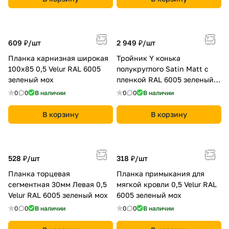
609 ₽/
шт
2 949 ₽/
шт
Планка карнизная широкая
Тройник Y конька
100х85 0,5 Velur RAL 6005
полукруглого Satin Мatt с
зеленый мох
пленкой RAL 6005 зеленый
мох
0
0
В наличии
0
0
В наличии
В корзину
В корзину
528 ₽/
шт
318 ₽/
шт
Планка торцевая
Планка примыкания для
сегментная 30мм Левая 0,5
мягкой кровли 0,5 Velur RAL
Velur RAL 6005 зеленый мох
6005 зеленый мох
0
0
В наличии
0
0
В наличии