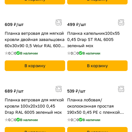
609 ₽/
шт
499 ₽/
шт
Планка ветровая для мягкой
Планка капельник100х55
кровли двойная завальцовка
0,45 Drap ST RAL 6005
60х30х90 0,5 Velur RAL 6005
зеленый мох
зеленый мох
0
0
В наличии
0
0
В наличии
В корзину
В корзину
689 ₽/
шт
539 ₽/
шт
Планка ветровая для мягкой
Планка лобовая/
кровли 100х20х100 0,45
околооконная простая
Drap RAL 6005 зеленый мох
190х50 0,45 PE с пленкой
RAL 6005 зеленый мох
0
0
В наличии
0
0
В наличии