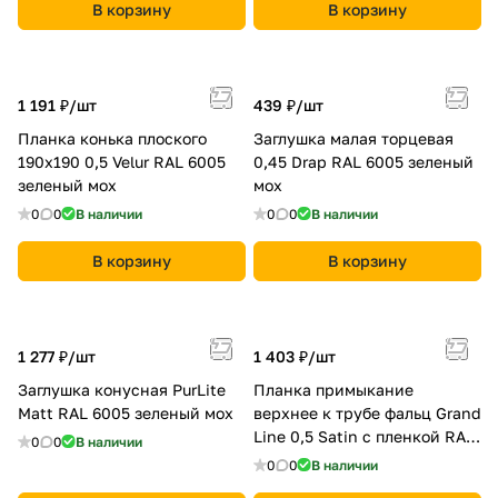
В корзину
В корзину
1 191 ₽/
шт
439 ₽/
шт
Планка конька плоского
Заглушка малая торцевая
190х190 0,5 Velur RAL 6005
0,45 Drap RAL 6005 зеленый
зеленый мох
мох
0
0
В наличии
0
0
В наличии
В корзину
В корзину
1 277 ₽/
шт
1 403 ₽/
шт
Заглушка конусная PurLite
Планка примыкание
Мatt RAL 6005 зеленый мох
верхнее к трубе фальц Grand
Line 0,5 Satin с пленкой RAL
0
0
В наличии
6005 зеленый мох
0
0
В наличии