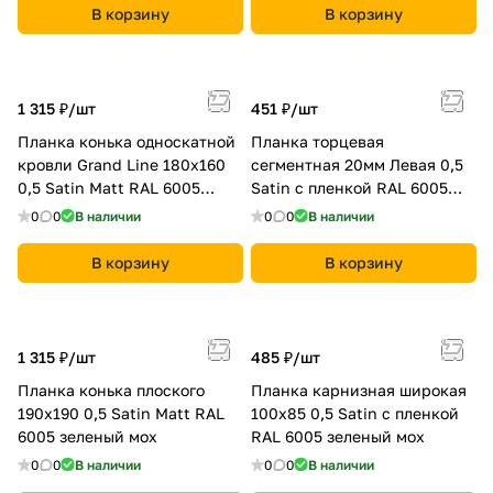
В корзину
В корзину
1 315 ₽/
шт
451 ₽/
шт
Планка конька односкатной
Планка торцевая
кровли Grand Line 180x160
сегментная 20мм Левая 0,5
0,5 Satin Мatt RAL 6005
Satin с пленкой RAL 6005
зеленый мох
зеленый мох
0
0
В наличии
0
0
В наличии
В корзину
В корзину
1 315 ₽/
шт
485 ₽/
шт
Планка конька плоского
Планка карнизная широкая
190х190 0,5 Satin Мatt RAL
100х85 0,5 Satin с пленкой
6005 зеленый мох
RAL 6005 зеленый мох
0
0
В наличии
0
0
В наличии