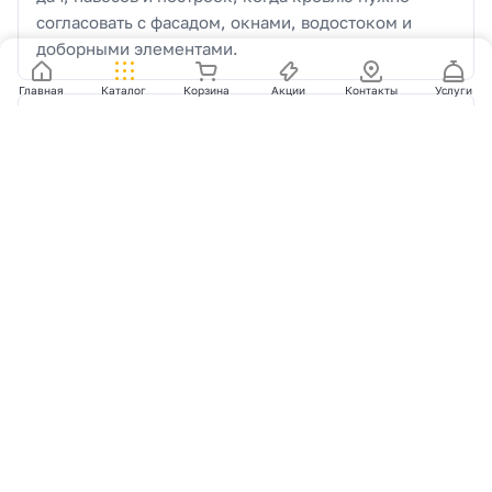
согласовать с фасадом, окнами, водостоком и
доборными элементами.
Главная
Каталог
Корзина
Акции
Контакты
Услуги
Покрытия
Смотрите доступные покрытия внутри подборки:
глянец, матовые и фактурные варианты могут
заметно отличаться по внешнему виду даже в
одном RAL.
Цвет и сочетания
RAL 6005 - классический темно-зеленый оттенок.
Перед заказом лучше сверить оттенок по образцу,
особенно если рядом уже выбраны водосток,
фасадные панели или забор.