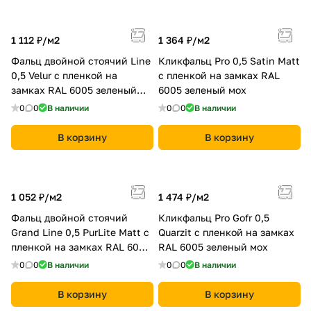
1 112 ₽/
м2
1 364 ₽/
м2
Фальц двойной стоячий Line
Кликфальц Pro 0,5 Satin Мatt
0,5 Velur с пленкой на
с пленкой на замках RAL
замках RAL 6005 зеленый
6005 зеленый мох
мох
0
0
В наличии
0
0
В наличии
В корзину
В корзину
1 052 ₽/
м2
1 474 ₽/
м2
Фальц двойной стоячий
Кликфальц Pro Gofr 0,5
Grand Line 0,5 PurLite Мatt с
Quarzit с пленкой на замках
пленкой на замках RAL 6005
RAL 6005 зеленый мох
зеленый мох
0
0
В наличии
0
0
В наличии
В корзину
В корзину