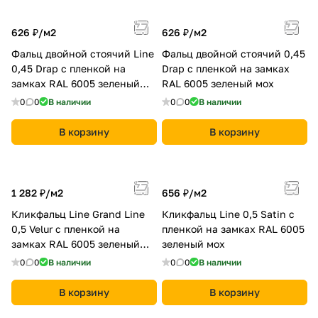
626 ₽/
м2
626 ₽/
м2
Фальц двойной стоячий Line
Фальц двойной стоячий 0,45
0,45 Drap с пленкой на
Drap с пленкой на замках
замках RAL 6005 зеленый
RAL 6005 зеленый мох
мох
0
0
В наличии
0
0
В наличии
В корзину
В корзину
1 282 ₽/
м2
656 ₽/
м2
Кликфальц Line Grand Line
Кликфальц Line 0,5 Satin с
0,5 Velur с пленкой на
пленкой на замках RAL 6005
замках RAL 6005 зеленый
зеленый мох
мох
0
0
В наличии
0
0
В наличии
В корзину
В корзину