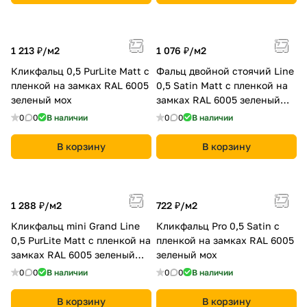
1 213 ₽/
м2
1 076 ₽/
м2
Кликфальц 0,5 PurLite Мatt с
Фальц двойной стоячий Line
пленкой на замках RAL 6005
0,5 Satin Мatt с пленкой на
зеленый мох
замках RAL 6005 зеленый
мох
0
0
В наличии
0
0
В наличии
В корзину
В корзину
1 288 ₽/
м2
722 ₽/
м2
Кликфальц mini Grand Line
Кликфальц Pro 0,5 Satin с
0,5 PurLite Мatt с пленкой на
пленкой на замках RAL 6005
замках RAL 6005 зеленый
зеленый мох
мох
0
0
В наличии
0
0
В наличии
В корзину
В корзину