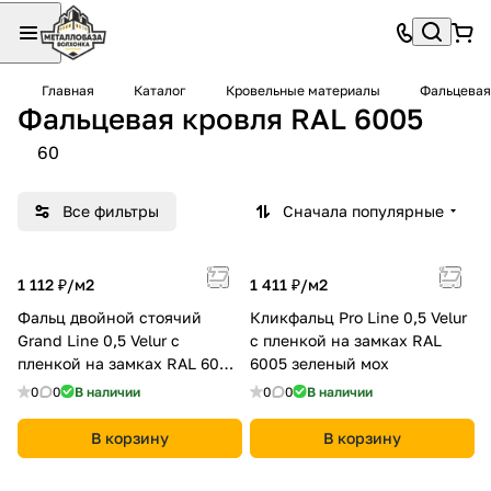
Главная
Каталог
Кровельные материалы
Фальцевая
Фальцевая кровля RAL 6005
60
Все фильтры
Сначала популярные
1 112 ₽/
м2
1 411 ₽/
м2
Фальц двойной стоячий
Кликфальц Pro Line 0,5 Velur
Grand Line 0,5 Velur с
с пленкой на замках RAL
пленкой на замках RAL 6005
6005 зеленый мох
зеленый мох
0
0
В наличии
0
0
В наличии
В корзину
В корзину