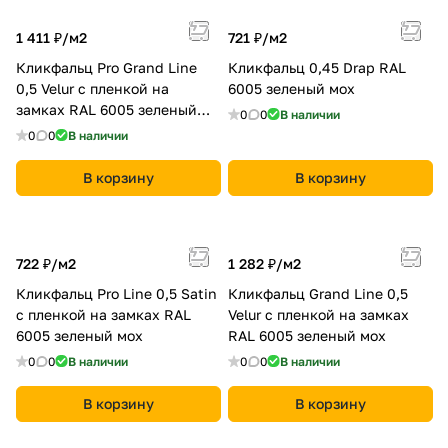
1 411 ₽/
м2
721 ₽/
м2
Кликфальц Pro Grand Line
Кликфальц 0,45 Drap RAL
0,5 Velur с пленкой на
6005 зеленый мох
замках RAL 6005 зеленый
0
0
В наличии
мох
0
0
В наличии
В корзину
В корзину
722 ₽/
м2
1 282 ₽/
м2
Кликфальц Pro Line 0,5 Satin
Кликфальц Grand Line 0,5
с пленкой на замках RAL
Velur с пленкой на замках
6005 зеленый мох
RAL 6005 зеленый мох
0
0
В наличии
0
0
В наличии
В корзину
В корзину