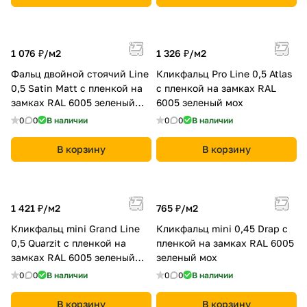
1 076 ₽/
м2
1 326 ₽/
м2
Фальц двойной стоячий Line
Кликфальц Pro Line 0,5 Atlas
0,5 Satin Мatt с пленкой на
с пленкой на замках RAL
замках RAL 6005 зеленый
6005 зеленый мох
мох
0
0
В наличии
0
0
В наличии
В корзину
В корзину
1 421 ₽/
м2
765 ₽/
м2
Кликфальц mini Grand Line
Кликфальц mini 0,45 Drap с
0,5 Quarzit с пленкой на
пленкой на замках RAL 6005
замках RAL 6005 зеленый
зеленый мох
мох
0
0
В наличии
0
0
В наличии
В корзину
В корзину