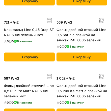
В корзину
В корзину
721 ₽/
м2
569 ₽/
м2
Кликфальц Line 0,45 Drap ST
Фальц двойной стоячий Line
RAL 6005 зеленый мох
0,5 Satin с пленкой на
замках RAL 6005 зеленый
0
0
В наличии
мох
0
0
В наличии
В корзину
В корзину
587 ₽/
м2
1 052 ₽/
м2
Фальц двойной стоячий Line
Фальц двойной стоячий Line
0,5 PurLite Мatt RAL 6005
0,5 PurLite Мatt с пленкой на
зеленый мох
замках RAL 6005 зеленый
мох
0
0
В наличии
0
0
В наличии