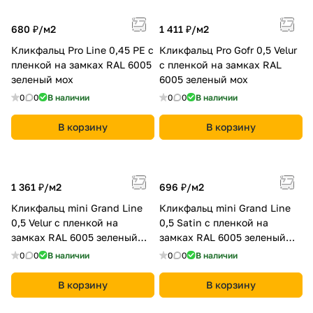
680 ₽/
м2
1 411 ₽/
м2
Кликфальц Pro Line 0,45 PE с
Кликфальц Pro Gofr 0,5 Velur
пленкой на замках RAL 6005
с пленкой на замках RAL
зеленый мох
6005 зеленый мох
0
0
В наличии
0
0
В наличии
В корзину
В корзину
1 361 ₽/
м2
696 ₽/
м2
Кликфальц mini Grand Line
Кликфальц mini Grand Line
0,5 Velur с пленкой на
0,5 Satin с пленкой на
замках RAL 6005 зеленый
замках RAL 6005 зеленый
мох
мох
0
0
В наличии
0
0
В наличии
В корзину
В корзину