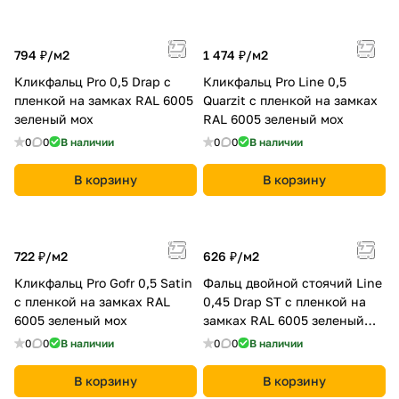
794 ₽/
м2
1 474 ₽/
м2
Кликфальц Pro 0,5 Drap с
Кликфальц Pro Line 0,5
пленкой на замках RAL 6005
Quarzit с пленкой на замках
зеленый мох
RAL 6005 зеленый мох
0
0
В наличии
0
0
В наличии
В корзину
В корзину
722 ₽/
м2
626 ₽/
м2
Кликфальц Pro Gofr 0,5 Satin
Фальц двойной стоячий Line
с пленкой на замках RAL
0,45 Drap ST с пленкой на
6005 зеленый мох
замках RAL 6005 зеленый
мох
0
0
В наличии
0
0
В наличии
В корзину
В корзину