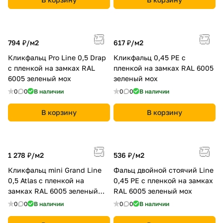
794 ₽/
м2
617 ₽/
м2
Кликфальц Pro Line 0,5 Drap
Кликфальц 0,45 PE с
с пленкой на замках RAL
пленкой на замках RAL 6005
6005 зеленый мох
зеленый мох
0
0
В наличии
0
0
В наличии
В корзину
В корзину
1 278 ₽/
м2
536 ₽/
м2
Кликфальц mini Grand Line
Фальц двойной стоячий Line
0,5 Atlas с пленкой на
0,45 PE с пленкой на замках
замках RAL 6005 зеленый
RAL 6005 зеленый мох
мох
0
0
В наличии
0
0
В наличии