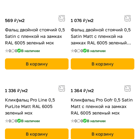
569 ₽/
м2
1 076 ₽/
м2
Фальц двойной стоячий 0,5
Фальц двойной стоячий 0,5
Satin с пленкой на замках
Satin Мatt с пленкой на
RAL 6005 зеленый мох
замках RAL 6005 зеленый
мох
0
0
В наличии
0
0
В наличии
В корзину
В корзину
1 336 ₽/
м2
1 364 ₽/
м2
Кликфальц Pro Line 0,5
Кликфальц Pro Gofr 0,5 Satin
PurLite Matt RAL 6005
Мatt с пленкой на замках
зеленый мох
RAL 6005 зеленый мох
0
0
В наличии
0
0
В наличии
В корзину
В корзину