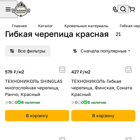
Главная
Каталог
Кровельные материалы
Гибкая че
Гибкая черепица красная
21
Все фильтры
Сначала популярные
579 ₽/
м2
427 ₽/
м2
ТЕХНОНИКОЛЬ SHINGLAS
ТЕХНОНИКОЛЬ Гибкая
многослойная черепица,
черепица, Финская, Соната
Ранчо, Красный
Красный
0
0
В наличии
0
0
В наличии
В корзину
В корзину