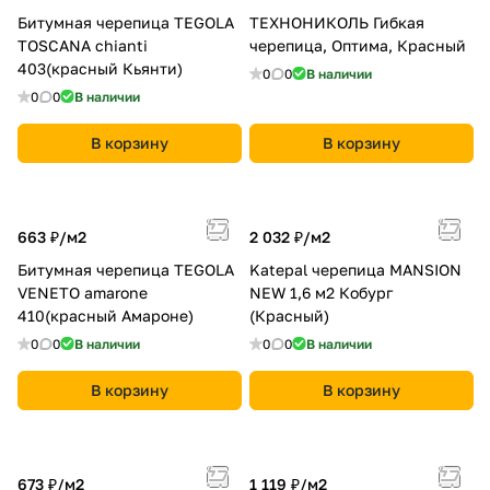
Битумная черепица TEGOLA
ТЕХНОНИКОЛЬ Гибкая
TOSCANA chianti
черепица, Оптима, Красный
403(красный Кьянти)
0
0
В наличии
0
0
В наличии
В корзину
В корзину
663 ₽/
м2
2 032 ₽/
м2
Битумная черепица TEGOLA
Katepal черепица MANSION
VENETO amarone
NEW 1,6 м2 Кобург
410(красный Амароне)
(Красный)
0
0
В наличии
0
0
В наличии
В корзину
В корзину
673 ₽/
м2
1 119 ₽/
м2