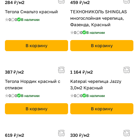
284 ₽/
м2
459 ₽/
м2
Тегола Смальто красный
ТЕХНОНИКОЛЬ SHINGLAS
многослойная черепица,
0
0
В наличии
Фазенда, Красный
0
0
В наличии
В корзину
В корзину
387 ₽/
м2
1 164 ₽/
м2
Тегола Нордик красный с
Katepal черепица Jazzy
отливом
3,0м2 Красный
0
0
В наличии
0
0
В наличии
В корзину
В корзину
619 ₽/
м2
330 ₽/
м2