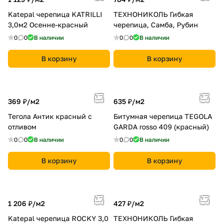
Katepal черепица KATRILLI
ТЕХНОНИКОЛЬ Гибкая
3,0м2 Осенне-красный
черепица, Самба, Рубин
0
0
В наличии
0
0
В наличии
В корзину
В корзину
369 ₽/
м2
635 ₽/
м2
Тегола Антик красный с
Битумная черепица TEGOLA
отливом
GARDA rosso 409 (красный)
0
0
В наличии
0
0
В наличии
В корзину
В корзину
1 206 ₽/
м2
427 ₽/
м2
Katepal черепица ROCKY 3,0
ТЕХНОНИКОЛЬ Гибкая