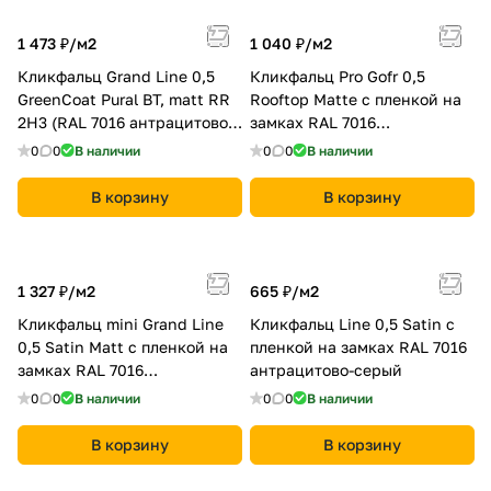
1 473 ₽/
м2
1 040 ₽/
м2
Кликфальц Grand Line 0,5
Кликфальц Pro Gofr 0,5
GreenCoat Pural BT, matt RR
Rooftop Matte с пленкой на
2Н3 (RAL 7016 антрацитово-
замках RAL 7016
серый)
антрацитово-серый
0
0
В наличии
0
0
В наличии
В корзину
В корзину
1 327 ₽/
м2
665 ₽/
м2
Кликфальц mini Grand Line
Кликфальц Line 0,5 Satin с
0,5 Satin Мatt с пленкой на
пленкой на замках RAL 7016
замках RAL 7016
антрацитово-серый
антрацитово-серый
0
0
В наличии
0
0
В наличии
В корзину
В корзину