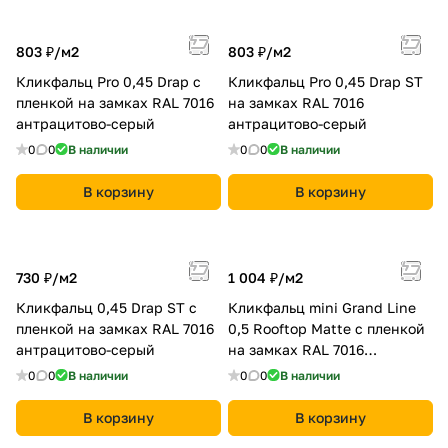
803 ₽/
м2
803 ₽/
м2
Кликфальц Pro 0,45 Drap с
Кликфальц Pro 0,45 Drap ST
пленкой на замках RAL 7016
на замках RAL 7016
антрацитово-серый
антрацитово-серый
0
0
В наличии
0
0
В наличии
В корзину
В корзину
730 ₽/
м2
1 004 ₽/
м2
Кликфальц 0,45 Drap ST с
Кликфальц mini Grand Line
пленкой на замках RAL 7016
0,5 Rooftop Matte с пленкой
антрацитово-серый
на замках RAL 7016
антрацитово-серый
0
0
В наличии
0
0
В наличии
В корзину
В корзину