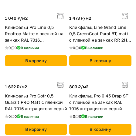
1 040 ₽/
м2
1 473 ₽/
м2
Кликфальц Pro Line 0,5
Кликфальц Line Grand Line
Rooftop Matte с пленкой на
0,5 GreenCoat Pural BT, matt
замках RAL 7016
с пленкой на замках RR 2Н3
антрацитово-серый
(RAL 7016 антрацитово-
0
0
В наличии
0
0
В наличии
серый)
В корзину
В корзину
1 622 ₽/
м2
803 ₽/
м2
Кликфальц Pro Gofr 0,5
Кликфальц Pro 0,45 Drap ST
Quarzit PRO Matt с пленкой
с пленкой на замках RAL
RAL 7016 антрацитово-серый
7016 антрацитово-серый
0
0
В наличии
0
0
В наличии
В корзину
В корзину