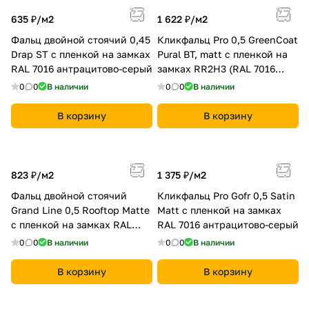
635 ₽/
м2
1 622 ₽/
м2
Фальц двойной стоячий 0,45
Кликфальц Pro 0,5 GreenCoat
Drap ST с пленкой на замках
Pural BT, matt с пленкой на
RAL 7016 антрацитово-серый
замках RR2Н3 (RAL 7016
антрацитово-серый)
0
0
В наличии
0
0
В наличии
В корзину
В корзину
823 ₽/
м2
1 375 ₽/
м2
Фальц двойной стоячий
Кликфальц Pro Gofr 0,5 Satin
Grand Line 0,5 Rooftop Matte
Мatt с пленкой на замках
с пленкой на замках RAL
RAL 7016 антрацитово-серый
7016 антрацитово-серый
0
0
В наличии
0
0
В наличии
В корзину
В корзину