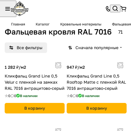
Главная
Каталог
Кровельные материалы
Фальцевая
Фальцевая кровля RAL 7016
71
Все фильтры
Сначала популярные
1 282 ₽/
м2
947 ₽/
м2
Кликфальц Grand Line 0,5
Кликфальц Grand Line 0,5
Velur с пленкой на замках
Rooftop Matte с пленкой RAL
RAL 7016 антрацитово-серый
7016 антрацитово-серый
0
0
В наличии
0
0
В наличии
В корзину
В корзину