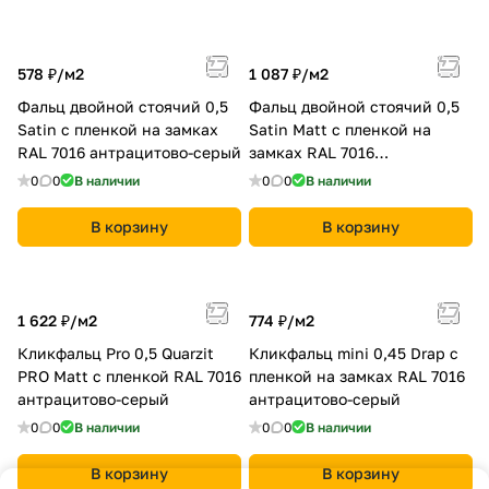
578 ₽/
м2
1 087 ₽/
м2
Фальц двойной стоячий 0,5
Фальц двойной стоячий 0,5
Satin с пленкой на замках
Satin Мatt с пленкой на
RAL 7016 антрацитово-серый
замках RAL 7016
антрацитово-серый
0
0
В наличии
0
0
В наличии
В корзину
В корзину
1 622 ₽/
м2
774 ₽/
м2
Кликфальц Pro 0,5 Quarzit
Кликфальц mini 0,45 Drap с
PRO Matt с пленкой RAL 7016
пленкой на замках RAL 7016
антрацитово-серый
антрацитово-серый
0
0
В наличии
0
0
В наличии
В корзину
В корзину