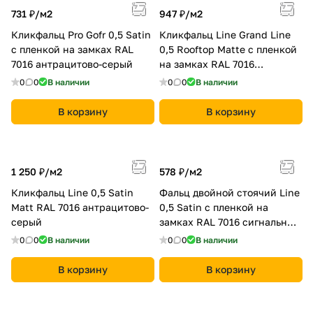
731 ₽/
м2
947 ₽/
м2
Кликфальц Pro Gofr 0,5 Satin
Кликфальц Line Grand Line
с пленкой на замках RAL
0,5 Rooftop Matte с пленкой
7016 антрацитово-серый
на замках RAL 7016
антрацитово-серый
0
0
В наличии
0
0
В наличии
В корзину
В корзину
1 250 ₽/
м2
578 ₽/
м2
Кликфальц Line 0,5 Satin
Фальц двойной стоячий Line
Мatt RAL 7016 антрацитово-
0,5 Satin с пленкой на
серый
замках RAL 7016 сигнальный
серый
0
0
В наличии
0
0
В наличии
В корзину
В корзину