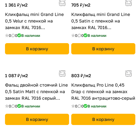
1 361 ₽/
м2
705 ₽/
м2
Кликфальц mini Grand Line
Кликфальц mini Grand Line
0,5 Velur с пленкой на
0,5 Satin с пленкой на
замках RAL 7016
замках RAL 7016
антрацитово-серый
антрацитово-серый
0
0
В наличии
0
0
В наличии
В корзину
В корзину
1 087 ₽/
м2
803 ₽/
м2
Фальц двойной стоячий Line
Кликфальц Pro Line 0,45
0,5 Satin Мatt с пленкой на
Drap с пленкой на замках
замках RAL 7016 серый
RAL 7016 антрацитово-серый
антрацит
0
0
В наличии
0
0
В наличии
В корзину
В корзину