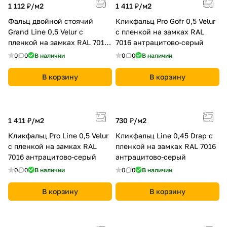
1 112 ₽/
м2
1 411 ₽/
м2
Фальц двойной стоячий
Кликфальц Pro Gofr 0,5 Velur
Grand Line 0,5 Velur с
с пленкой на замках RAL
пленкой на замках RAL 7016
7016 антрацитово-серый
антрацитово-серый
0
0
В наличии
0
0
В наличии
В корзину
В корзину
1 411 ₽/
м2
730 ₽/
м2
Кликфальц Pro Line 0,5 Velur
Кликфальц Line 0,45 Drap с
с пленкой на замках RAL
пленкой на замках RAL 7016
7016 антрацитово-серый
антрацитово-серый
0
0
В наличии
0
0
В наличии
В корзину
В корзину