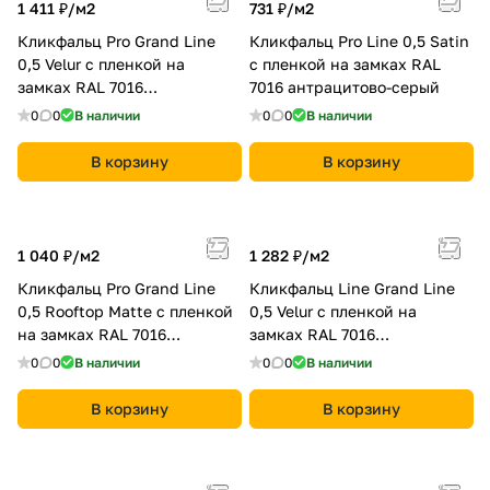
1 411 ₽/
м2
731 ₽/
м2
Кликфальц Pro Grand Line
Кликфальц Pro Line 0,5 Satin
0,5 Velur с пленкой на
с пленкой на замках RAL
замках RAL 7016
7016 антрацитово-серый
антрацитово-серый
0
0
В наличии
0
0
В наличии
В корзину
В корзину
1 040 ₽/
м2
1 282 ₽/
м2
Кликфальц Pro Grand Line
Кликфальц Line Grand Line
0,5 Rooftop Matte с пленкой
0,5 Velur с пленкой на
на замках RAL 7016
замках RAL 7016
антрацитово-серый
антрацитово-серый
0
0
В наличии
0
0
В наличии
В корзину
В корзину