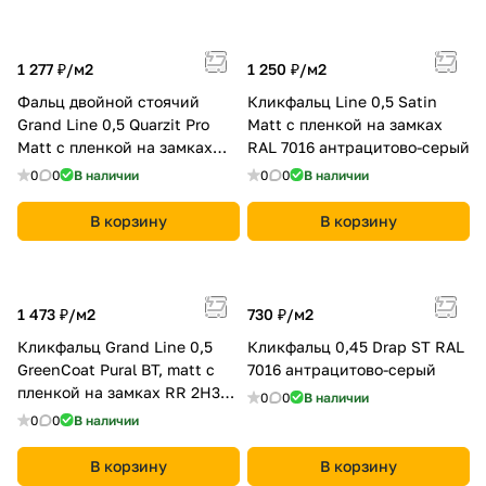
1 277 ₽/
м2
1 250 ₽/
м2
Фальц двойной стоячий
Кликфальц Line 0,5 Satin
Grand Line 0,5 Quarzit Pro
Мatt с пленкой на замках
Matt с пленкой на замках
RAL 7016 антрацитово-серый
RAL 7016 антрацитово-серый
0
0
В наличии
0
0
В наличии
В корзину
В корзину
1 473 ₽/
м2
730 ₽/
м2
Кликфальц Grand Line 0,5
Кликфальц 0,45 Drap ST RAL
GreenCoat Pural BT, matt с
7016 антрацитово-серый
пленкой на замках RR 2Н3
0
0
В наличии
(RAL 7016 антрацитово-
0
0
В наличии
серый)
В корзину
В корзину