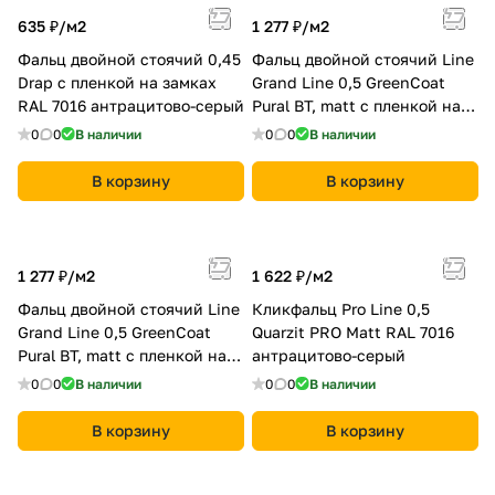
635 ₽/
м2
1 277 ₽/
м2
Фальц двойной стоячий 0,45
Фальц двойной стоячий Line
Drap с пленкой на замках
Grand Line 0,5 GreenCoat
RAL 7016 антрацитово-серый
Pural BT, matt с пленкой на
замках RR 2Н3 (RAL 7016
0
0
В наличии
0
0
В наличии
антрацитово-серый)
В корзину
В корзину
1 277 ₽/
м2
1 622 ₽/
м2
Фальц двойной стоячий Line
Кликфальц Pro Line 0,5
Grand Line 0,5 GreenCoat
Quarzit PRO Matt RAL 7016
Pural BT, matt с пленкой на
антрацитово-серый
замках RR 2Н3 (RAL 7016
0
0
В наличии
0
0
В наличии
антрацитово-серый)
В корзину
В корзину