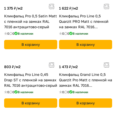
1 375 ₽/
м2
1 622 ₽/
м2
Кликфальц Pro 0,5 Satin Мatt
Кликфальц Pro Line 0,5
с пленкой на замках RAL
Quarzit PRO Matt с пленкой
7016 антрацитово-серый
на замках RAL 7016
антрацитово-серый
0
0
В наличии
0
0
В наличии
В корзину
В корзину
803 ₽/
м2
1 473 ₽/
м2
Кликфальц Pro Line 0,45
Кликфальц Grand Line 0,5
Drap ST с пленкой на замках
Quarzit Pro Matt с пленкой на
RAL 7016 антрацитово-серый
замках RAL 7016
антрацитово-серый
0
0
В наличии
0
0
В наличии
В корзину
В корзину