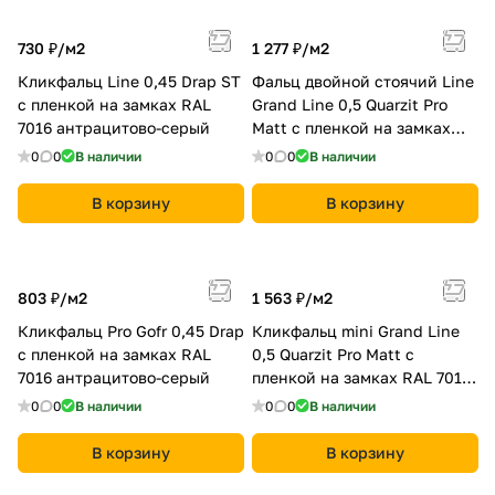
730 ₽/
м2
1 277 ₽/
м2
Кликфальц Line 0,45 Drap ST
Фальц двойной стоячий Line
с пленкой на замках RAL
Grand Line 0,5 Quarzit Pro
7016 антрацитово-серый
Matt с пленкой на замках
RAL 7016 антрацитово-серый
0
0
В наличии
0
0
В наличии
В корзину
В корзину
803 ₽/
м2
1 563 ₽/
м2
Кликфальц Pro Gofr 0,45 Drap
Кликфальц mini Grand Line
с пленкой на замках RAL
0,5 Quarzit Pro Matt с
7016 антрацитово-серый
пленкой на замках RAL 7016
антрацитово-серый
0
0
В наличии
0
0
В наличии
В корзину
В корзину