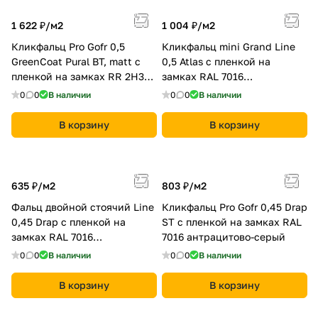
1 622 ₽/
м2
1 004 ₽/
м2
Кликфальц Pro Gofr 0,5
Кликфальц mini Grand Line
GreenCoat Pural BT, matt с
0,5 Atlas с пленкой на
пленкой на замках RR 2Н3
замках RAL 7016
(RAL 7016 антрацитово-
антрацитово-серый
0
0
В наличии
0
0
В наличии
серый)
В корзину
В корзину
635 ₽/
м2
803 ₽/
м2
Фальц двойной стоячий Line
Кликфальц Pro Gofr 0,45 Drap
0,45 Drap с пленкой на
ST с пленкой на замках RAL
замках RAL 7016
7016 антрацитово-серый
антрацитово-серый
0
0
В наличии
0
0
В наличии
В корзину
В корзину