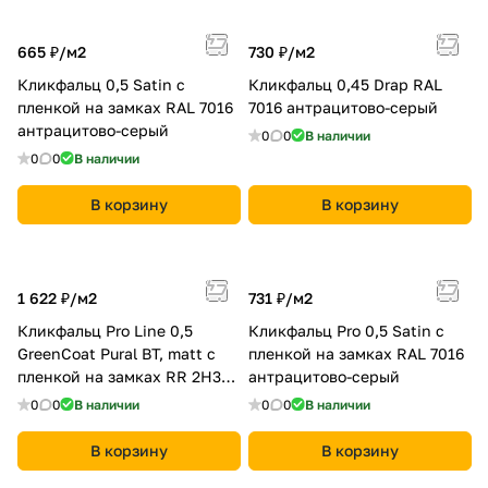
665 ₽/
м2
730 ₽/
м2
Кликфальц 0,5 Satin с
Кликфальц 0,45 Drap RAL
пленкой на замках RAL 7016
7016 антрацитово-серый
антрацитово-серый
0
0
В наличии
0
0
В наличии
В корзину
В корзину
1 622 ₽/
м2
731 ₽/
м2
Кликфальц Pro Line 0,5
Кликфальц Pro 0,5 Satin с
GreenCoat Pural BT, matt с
пленкой на замках RAL 7016
пленкой на замках RR 2Н3
антрацитово-серый
(RAL 7016 антрацитово-
0
0
В наличии
0
0
В наличии
серый)
В корзину
В корзину