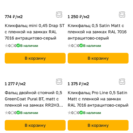
774 ₽/
м2
1 250 ₽/
м2
Кликфальц mini 0,45 Drap ST
Кликфальц 0,5 Satin Мatt с
с пленкой на замках RAL
пленкой на замках RAL 7016
7016 антрацитово-серый
антрацитово-серый
0
0
В наличии
0
0
В наличии
В корзину
В корзину
1 277 ₽/
м2
1 375 ₽/
м2
Фальц двойной стоячий 0,5
Кликфальц Pro Line 0,5 Satin
GreenCoat Pural BT, matt с
Мatt с пленкой на замках
пленкой на замках RR2Н3
RAL 7016 антрацитово-серый
(RAL 7016 антрацитово-
0
0
В наличии
0
0
В наличии
серый)
В корзину
В корзину