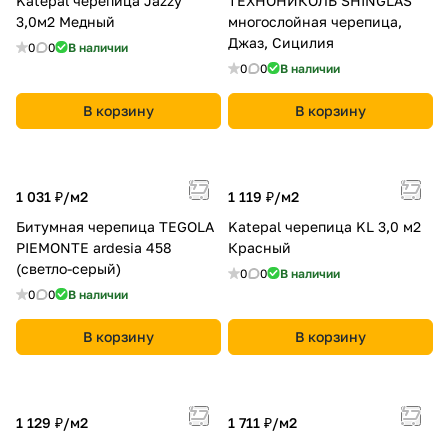
Katepal черепица Jazzy
ТЕХНОНИКОЛЬ SHINGLAS
3,0м2 Медный
многослойная черепица,
Джаз, Сицилия
0
0
В наличии
0
0
В наличии
В корзину
В корзину
1 031 ₽/
м2
1 119 ₽/
м2
Битумная черепица TEGOLA
Katepal черепица KL 3,0 м2
PIEMONTE ardesia 458
Красный
(светло-серый)
0
0
В наличии
0
0
В наличии
В корзину
В корзину
1 129 ₽/
м2
1 711 ₽/
м2