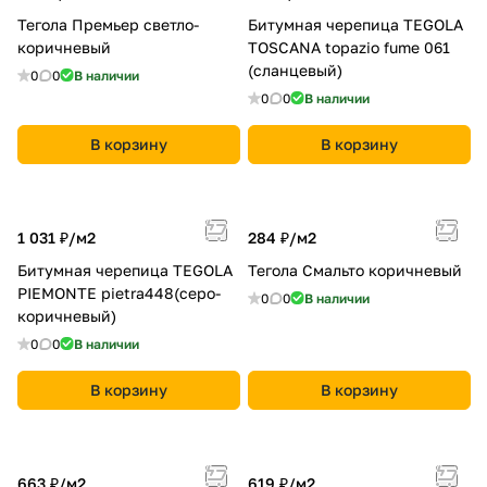
Тегола Премьер светло-
Битумная черепица TEGOLA
коричневый
TOSCANA topazio fume 061
(сланцевый)
0
0
В наличии
0
0
В наличии
В корзину
В корзину
1 031 ₽/
м2
284 ₽/
м2
Битумная черепица TEGOLA
Тегола Смальто коричневый
PIEMONTE pietra448(серо-
0
0
В наличии
коричневый)
0
0
В наличии
В корзину
В корзину
663 ₽/
м2
619 ₽/
м2