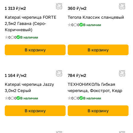
1 313 ₽/
м2
360 ₽/
м2
Katepal черепица FORTE
Тегола Классик сланцевый
2,5м2 Гавана (Серо-
0
0
В наличии
Коричневый)
0
0
В наличии
В корзину
В корзину
1 164 ₽/
м2
784 ₽/
м2
Katepal черепица Jazzy
ТЕХНОНИКОЛЬ Гибкая
3,0м2 Серый
черепица, Фокстрот, Кедр
0
0
В наличии
0
0
В наличии
В корзину
В корзину