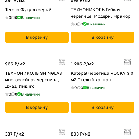
284 ₽/
м2
599 ₽/
м2
Тегола Футуро серый
ТЕХНОНИКОЛЬ Гибкая
черепица, Модерн, Мрамор
0
0
В наличии
0
0
В наличии
В корзину
В корзину
966 ₽/
м2
1 206 ₽/
м2
ТЕХНОНИКОЛЬ SHINGLAS
Katepal черепица ROCKY 3,0
многослойная черепица,
м2 Спелый каштан
Джаз, Индиго
0
0
В наличии
0
0
В наличии
В корзину
В корзину
387 ₽/
м2
803 ₽/
м2