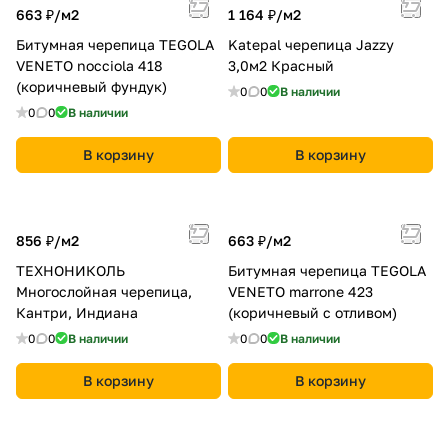
663 ₽/
м2
1 164 ₽/
м2
Битумная черепица TEGOLA
Katepal черепица Jazzy
VENETO nocciola 418
3,0м2 Красный
(коричневый фундук)
0
0
В наличии
0
0
В наличии
В корзину
В корзину
856 ₽/
м2
663 ₽/
м2
ТЕХНОНИКОЛЬ
Битумная черепица TEGOLA
Многослойная черепица,
VENETO marrone 423
Кантри, Индиана
(коричневый с отливом)
0
0
В наличии
0
0
В наличии
В корзину
В корзину