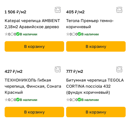
1 506 ₽/
м2
405 ₽/
м2
Katepal черепица AMBIENT
Тегола Премьер темно-
2,18м2 Аравийское дерево
коричневый
0
0
В наличии
0
0
В наличии
В корзину
В корзину
427 ₽/
м2
777 ₽/
м2
ТЕХНОНИКОЛЬ Гибкая
Битумная черепица TEGOLA
черепица, Финская, Соната
CORTINA nocciola 432
Красный
(фундук коричневый)
0
0
В наличии
0
0
В наличии
В корзину
В корзину