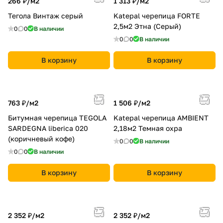
266 ₽/
м2
1 313 ₽/
м2
Тегола Винтаж серый
Katepal черепица FORTE
2,5м2 Этна (Серый)
0
0
В наличии
0
0
В наличии
В корзину
В корзину
763 ₽/
м2
1 506 ₽/
м2
Битумная черепица TEGOLA
Katepal черепица AMBIENT
SARDEGNA liberica 020
2,18м2 Темная охра
(коричневый кофе)
0
0
В наличии
0
0
В наличии
В корзину
В корзину
2 352 ₽/
м2
2 352 ₽/
м2