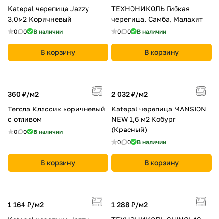
Katepal черепица Jazzy
ТЕХНОНИКОЛЬ Гибкая
3,0м2 Коричневый
черепица, Самба, Малахит
0
0
В наличии
0
0
В наличии
В корзину
В корзину
360 ₽/
м2
2 032 ₽/
м2
Тегола Классик коричневый
Katepal черепица MANSION
с отливом
NEW 1,6 м2 Кобург
(Красный)
0
0
В наличии
0
0
В наличии
В корзину
В корзину
1 164 ₽/
м2
1 288 ₽/
м2