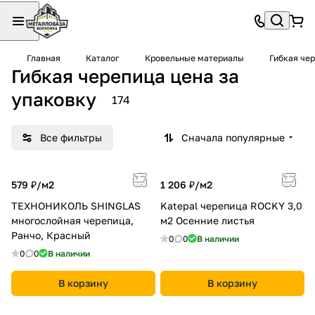
Главная
Каталог
Кровельные материалы
Гибкая че
Гибкая черепица цена за
упаковку
174
Все фильтры
Сначала популярные
579 ₽/
м2
1 206 ₽/
м2
ТЕХНОНИКОЛЬ SHINGLAS
Katepal черепица ROCKY 3,0
многослойная черепица,
м2 Осенние листья
Ранчо, Красный
0
0
В наличии
0
0
В наличии
В корзину
В корзину