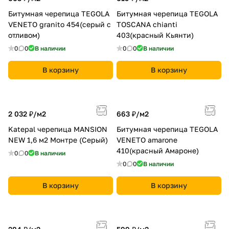
Битумная черепица TEGOLA
Битумная черепица TEGOLA
VENETO granito 454(серый с
TOSCANA chianti
отливом)
403(красный Кьянти)
0
0
В наличии
0
0
В наличии
В корзину
В корзину
2 032 ₽/
м2
663 ₽/
м2
Katepal черепица MANSION
Битумная черепица TEGOLA
NEW 1,6 м2 Монтре (Серый)
VENETO amarone
410(красный Амароне)
0
0
В наличии
0
0
В наличии
В корзину
В корзину