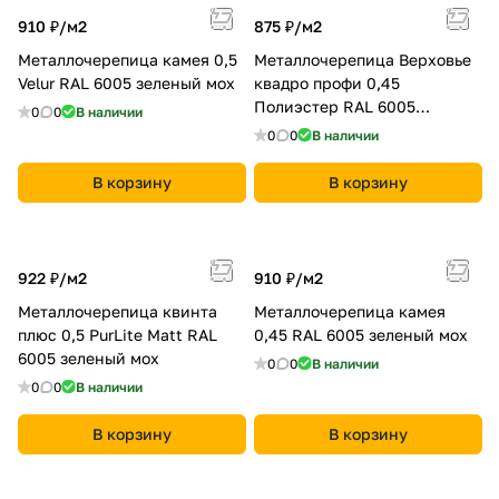
910 ₽/
м2
875 ₽/
м2
Металлочерепица камея 0,5
Металлочерепица Верховье
Velur RAL 6005 зеленый мох
квадро профи 0,45
Полиэстер RAL 6005
0
0
В наличии
зеленый мох
0
0
В наличии
В корзину
В корзину
922 ₽/
м2
910 ₽/
м2
Металлочерепица квинта
Металлочерепица камея
плюс 0,5 PurLite Мatt RAL
0,45 RAL 6005 зеленый мох
6005 зеленый мох
0
0
В наличии
0
0
В наличии
В корзину
В корзину