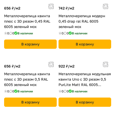
656 ₽/
м2
742 ₽/
м2
Металлочерепица квинта
Металлочерепица модерн
плюс c 3D резом 0,45 RAL
0,45 drap ral RAL 6005
6005 зеленый мох
зеленый мох
0
0
В наличии
0
0
В наличии
В корзину
В корзину
656 ₽/
м2
922 ₽/
м2
Металлочерепица квинта
Металлочерепица модульная
плюс c 3D резом 0,5 RAL
квинта Uno c 3D резом 0,5
6005 зеленый мох
PurLite Мatt RAL 6005
зеленый мох
0
0
В наличии
0
0
В наличии
В корзину
В корзину