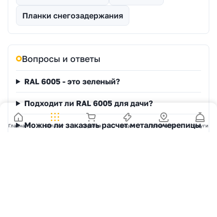
Планки снегозадержания
Вопросы и ответы
RAL 6005 - это зеленый?
Подходит ли RAL 6005 для дачи?
Можно ли заказать расчет металлочерепицы
Главная
Каталог
Корзина
Акции
Контакты
Услуги
с доставкой?
Какие комплектующие добавить к
металлочерепице?
Поможем рассчитать металлочерепицу, листы,
доборные элементы и доставку под вашу