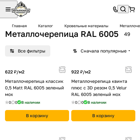
Главная
Каталог
Кровельные материалы
Металлоче
Металлочерепица RAL 6005
49
Все фильтры
Сначала популярные
622 ₽/
м2
922 ₽/
м2
Металлочерепица классик
Металлочерепица квинта
0,5 Мatt RAL 6005 зеленый
плюс c 3D резом 0,5 Velur
мох
RAL 6005 зеленый мох
0
0
В наличии
0
0
В наличии
В корзину
В корзину