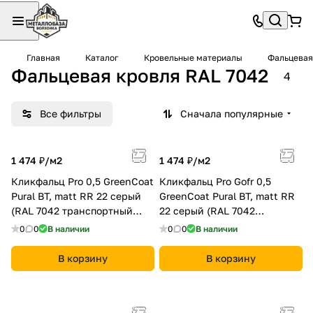
Главная
Каталог
Кровельные материалы
Фальцевая
Фальцевая кровля RAL 7042
4
Все фильтры
Сначала популярные
1 474 ₽/
м2
1 474 ₽/
м2
Кликфальц Pro 0,5 GreenCoat
Кликфальц Pro Gofr 0,5
Pural BT, matt RR 22 серый
GreenCoat Pural BT, matt RR
(RAL 7042 транспортный
22 серый (RAL 7042
серый a)
транспортный серый a)
0
0
В наличии
0
0
В наличии
В корзину
В корзину