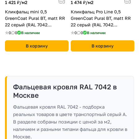
1 421 ₽/
м2
1 474 ₽/
м2
Кликфальц mini 0,5
Кликфальц Pro Line 0,5
GreenCoat Pural BT, matt RR
GreenCoat Pural BT, matt RR
22 серый (RAL 7042
22 серый (RAL 7042
транспортный серый a)
транспортный серый a)
0
0
В наличии
0
0
В наличии
В корзину
В корзину
Фальцевая кровля RAL 7042 в
Москве
Фальцевая кровля RAL 7042 - подборка
реальных товаров в цвете транспортный серый A.
В разделе собраны позиции с ценой за м2,
наличием и разными типами фальца для кровли в
Москве.