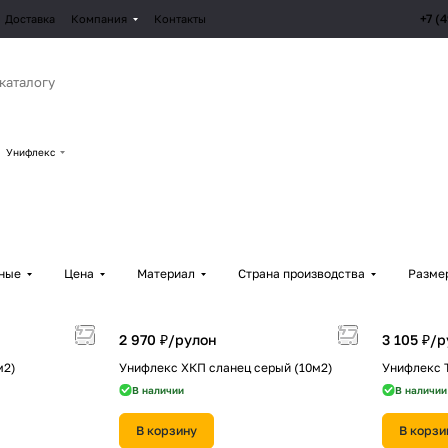
+7 (
Доставка
Компания
Контакты
Унифлекс
рные
Цена
Материал
Страна производства
Разме
2 970 ₽/
рулон
3 105 ₽/
р
м2)
Унифлекс ХКП сланец серый (10м2)
Унифлекс 
В наличии
В наличии
В корзину
В корзи