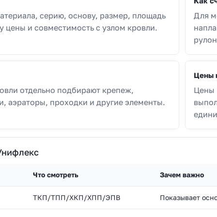
Как с
атериала, серию, основу, размер, площадь
Для м
у цены и совместимость с узлом кровли.
напла
рулон
Цены 
овли отдельно подбирают крепеж,
Цены 
и, аэраторы, проходки и другие элементы.
выпол
едини
Унифлекс
Что смотреть
Зачем важно
ТКП/ТПП/ХКП/ХПП/ЭПВ
Показывает осно