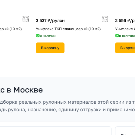
3 537 ₽/
рулон
2 556 ₽/
р
ерый (10 м2)
Унифлекс ТКП сланец серый (10 м2)
Унифлекс 
В наличии
В наличии
В корзину
В корзи
с в Москве
одборка реальных рулонных материалов этой серии из т
адь рулона, назначение, единицу отгрузки и применимо