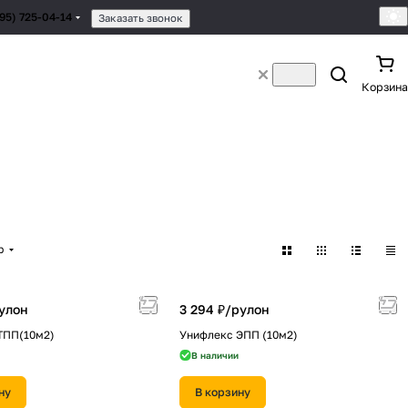
495) 725-04-14
Заказать звонок
Корзина
р
улон
3 294 ₽/
рулон
ТПП(10м2)
Унифлекс ЭПП (10м2)
В наличии
ну
В корзину