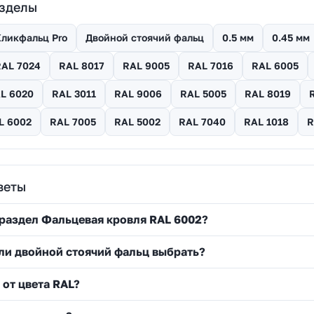
азделы
ликфальц Pro
Двойной стоячий фальц
0.5 мм
0.45 мм
RAL 7024
RAL 8017
RAL 9005
RAL 7016
RAL 6005
L 6020
RAL 3011
RAL 9006
RAL 5005
RAL 8019
L 6002
RAL 7005
RAL 5002
RAL 7040
RAL 1018
R
веты
 раздел Фальцевая кровля RAL 6002?
ли двойной стоячий фальц выбрать?
 от цвета RAL?