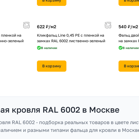
В корзину
В корзи
622 ₽/
м2
540 ₽/
м2
с пленкой на
Кликфальц Line 0,45 PE с пленкой на
Фальц двой
енно-зеленый
замках RAL 6002 лиственно-зеленый
на замках 
В наличии
В наличии
В корзину
В корзи
ая кровля RAL 6002 в Москве
овля RAL 6002 - подборка реальных товаров в цвете ли
 наличием и разными типами фальца для кровли в Москв