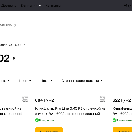
+7 (
Доставка
Компания
Контакты
овля RAL 6002
02
8
рные
Цена
Цвет
Страна производства
684 ₽/
м2
622 ₽/
м2
с пленкой на
Кликфальц Pro Line 0,45 PE с пленкой на
Кликфальц 
енно-зеленый
замках RAL 6002 лиственно-зеленый
RAL 6002 
В наличии
В наличии