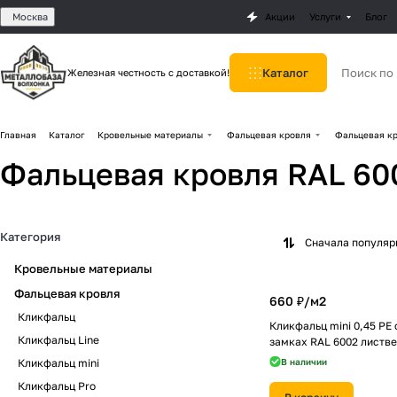
Москва
Акции
Услуги
Блог
Каталог
Железная честность с доставкой!
Главная
Каталог
Кровельные материалы
Фальцевая кровля
Фальцевая кр
Фальцевая кровля RAL 60
Категория
Сначала популя
Кровельные материалы
Фальцевая кровля
660 ₽/
м2
Кликфальц
Кликфальц mini 0,45 PE 
Кликфальц Line
замках RAL 6002 листв
Кликфальц mini
В наличии
Кликфальц Pro