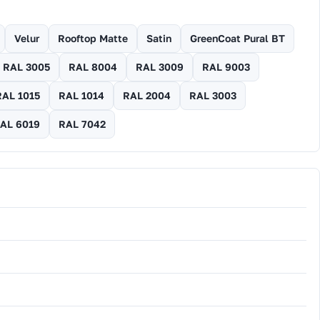
Velur
Rooftop Matte
Satin
GreenCoat Pural BT
RAL 3005
RAL 8004
RAL 3009
RAL 9003
RAL 1015
RAL 1014
RAL 2004
RAL 3003
AL 6019
RAL 7042