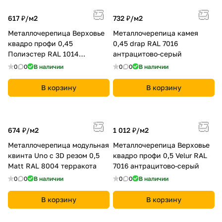
617 ₽/
м2
732 ₽/
м2
Металлочерепица Верховье
Металлочерепица камея
квадро профи 0,45
0,45 drap RAL 7016
Полиэстер RAL 1014
антрацитово-серый
слоновая кость
0
0
В наличии
0
0
В наличии
В корзину
В корзину
674 ₽/
м2
1 012 ₽/
м2
Металлочерепица модульная
Металлочерепица Верховье
квинта Uno c 3D резом 0,5
квадро профи 0,5 Velur RAL
Мatt RAL 8004 терракота
7016 антрацитово-серый
0
0
В наличии
0
0
В наличии
В корзину
В корзину