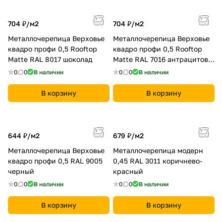
704 ₽/
м2
704 ₽/
м2
Металлочерепица Верховье
Металлочерепица Верховье
квадро профи 0,5 Rooftop
квадро профи 0,5 Rooftop
Matte RAL 8017 шоколад
Matte RAL 7016 антрацитово-
серый
0
0
В наличии
0
0
В наличии
В корзину
В корзину
644 ₽/
м2
679 ₽/
м2
Металлочерепица Верховье
Металлочерепица модерн
квадро профи 0,5 RAL 9005
0,45 RAL 3011 коричнево-
черный
красный
0
0
В наличии
0
0
В наличии
В корзину
В корзину