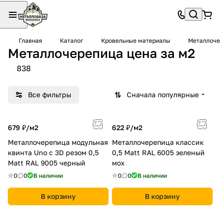
Главная
Каталог
Кровельные материалы
Металлоче
Металлочерепица цена за м2
838
Все фильтры
Сначала популярные
679 ₽/
м2
622 ₽/
м2
Металлочерепица модульная
Металлочерепица классик
квинта Uno c 3D резом 0,5
0,5 Мatt RAL 6005 зеленый
Мatt RAL 9005 черный
мох
0
0
В наличии
0
0
В наличии
В корзину
В корзину