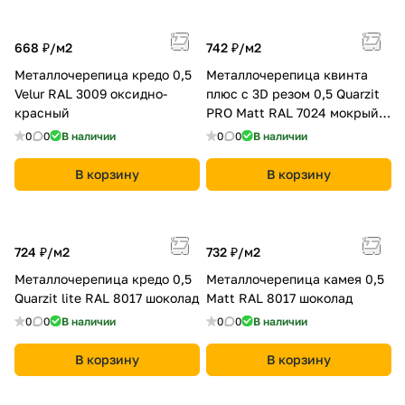
668 ₽/
м2
742 ₽/
м2
Металлочерепица кредо 0,5
Металлочерепица квинта
Velur RAL 3009 оксидно-
плюс c 3D резом 0,5 Quarzit
красный
PRO Matt RAL 7024 мокрый
асфальт
0
0
В наличии
0
0
В наличии
В корзину
В корзину
724 ₽/
м2
732 ₽/
м2
Металлочерепица кредо 0,5
Металлочерепица камея 0,5
Quarzit lite RAL 8017 шоколад
Мatt RAL 8017 шоколад
0
0
В наличии
0
0
В наличии
В корзину
В корзину