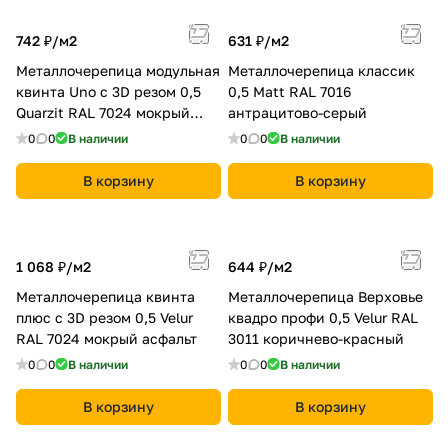
742 ₽/
м2
631 ₽/
м2
Металлочерепица модульная
Металлочерепица классик
квинта Uno c 3D резом 0,5
0,5 Мatt RAL 7016
Quarzit RAL 7024 мокрый
антрацитово-серый
асфальт
0
0
В наличии
0
0
В наличии
В корзину
В корзину
1 068 ₽/
м2
644 ₽/
м2
Металлочерепица квинта
Металлочерепица Верховье
плюс c 3D резом 0,5 Velur
квадро профи 0,5 Velur RAL
RAL 7024 мокрый асфальт
3011 коричнево-красный
0
0
В наличии
0
0
В наличии
В корзину
В корзину