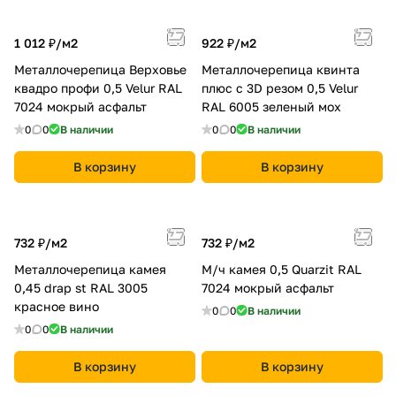
1 012 ₽/
м2
922 ₽/
м2
Металлочерепица Верховье
Металлочерепица квинта
квадро профи 0,5 Velur RAL
плюс c 3D резом 0,5 Velur
7024 мокрый асфальт
RAL 6005 зеленый мох
0
0
В наличии
0
0
В наличии
В корзину
В корзину
732 ₽/
м2
732 ₽/
м2
Металлочерепица камея
М/ч камея 0,5 Quarzit RAL
0,45 drap st RAL 3005
7024 мокрый асфальт
красное вино
0
0
В наличии
0
0
В наличии
В корзину
В корзину