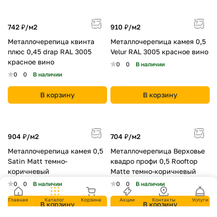
742 ₽/
м2
910 ₽/
м2
Металлочерепица квинта
Металлочерепица камея 0,5
плюс 0,45 drap RAL 3005
Velur RAL 3005 красное вино
красное вино
0
0
В наличии
0
0
В наличии
В корзину
В корзину
904 ₽/
м2
704 ₽/
м2
Металлочерепица камея 0,5
Металлочерепица Верховье
Satin Мatt темно-
квадро профи 0,5 Rooftop
коричневый
Matte темно-коричневый
0
0
В наличии
0
0
В наличии
Главная
Каталог
Корзина
Акции
Контакты
Услуги
В корзину
В корзину