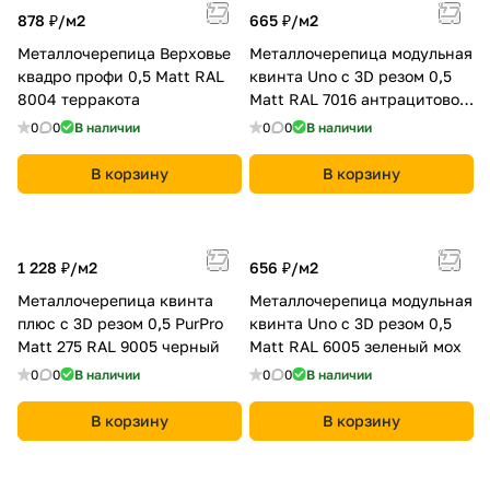
878 ₽/
м2
665 ₽/
м2
Металлочерепица Верховье
Металлочерепица модульная
квадро профи 0,5 Matt RAL
квинта Uno c 3D резом 0,5
8004 терракота
Мatt RAL 7016 антрацитово-
серый
0
0
В наличии
0
0
В наличии
В корзину
В корзину
1 228 ₽/
м2
656 ₽/
м2
Металлочерепица квинта
Металлочерепица модульная
плюс c 3D резом 0,5 PurPro
квинта Uno c 3D резом 0,5
Matt 275 RAL 9005 черный
Мatt RAL 6005 зеленый мох
0
0
В наличии
0
0
В наличии
В корзину
В корзину