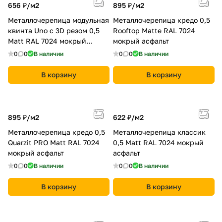
656 ₽/
м2
895 ₽/
м2
Металлочерепица модульная
Металлочерепица кредо 0,5
квинта Uno c 3D резом 0,5
Rooftop Matte RAL 7024
Мatt RAL 7024 мокрый
мокрый асфальт
асфальт
0
0
В наличии
0
0
В наличии
В корзину
В корзину
895 ₽/
м2
622 ₽/
м2
Металлочерепица кредо 0,5
Металлочерепица классик
Quarzit PRO Matt RAL 7024
0,5 Мatt RAL 7024 мокрый
мокрый асфальт
асфальт
0
0
В наличии
0
0
В наличии
В корзину
В корзину