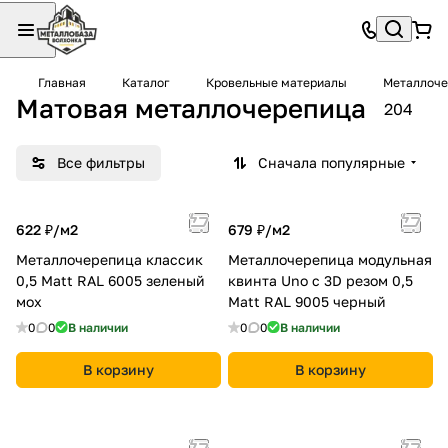
Главная
Каталог
Кровельные материалы
Металлоче
Матовая металлочерепица
204
Все фильтры
Сначала популярные
622 ₽/
м2
679 ₽/
м2
Металлочерепица классик
Металлочерепица модульная
0,5 Мatt RAL 6005 зеленый
квинта Uno c 3D резом 0,5
мох
Мatt RAL 9005 черный
0
0
В наличии
0
0
В наличии
В корзину
В корзину