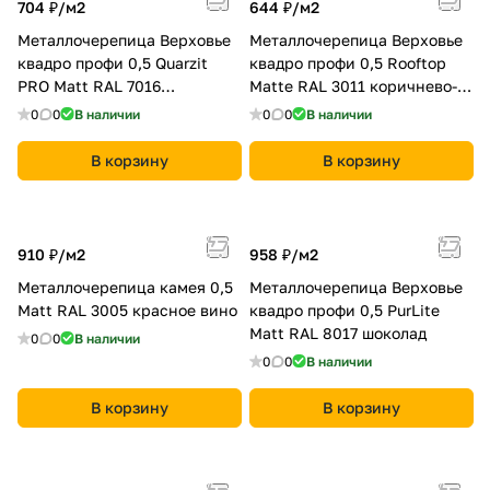
704 ₽/
м2
644 ₽/
м2
Металлочерепица Верховье
Металлочерепица Верховье
квадро профи 0,5 Quarzit
квадро профи 0,5 Rooftop
PRO Matt RAL 7016
Matte RAL 3011 коричнево-
антрацитово-серый
красный
0
0
В наличии
0
0
В наличии
В корзину
В корзину
910 ₽/
м2
958 ₽/
м2
Металлочерепица камея 0,5
Металлочерепица Верховье
Matt RAL 3005 красное вино
квадро профи 0,5 PurLite
Matt RAL 8017 шоколад
0
0
В наличии
0
0
В наличии
В корзину
В корзину