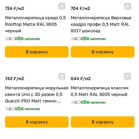
724 ₽/
м2
704 ₽/
м2
Металлочерепица кредо 0,5
Металлочерепица Верховье
Rooftop Matte RAL 9005
квадро профи 0,5 Matt RAL
черный
8017 шоколад
0
0
В наличии
0
0
В наличии
В корзину
В корзину
742 ₽/
м2
644 ₽/
м2
Металлочерепица модульная
Металлочерепица классик
квинта Uno c 3D резом 0,5
0,5 Мatt RAL 9005 черный
Quarzit PRO Matt темно-
0
0
В наличии
коричневый
0
0
В наличии
В корзину
В корзину