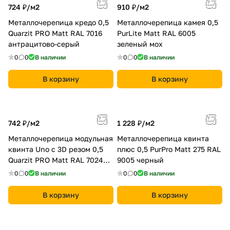
724 ₽/
м2
910 ₽/
м2
Металлочерепица кредо 0,5
Металлочерепица камея 0,5
Quarzit PRO Matt RAL 7016
PurLite Мatt RAL 6005
антрацитово-серый
зеленый мох
0
0
В наличии
0
0
В наличии
В корзину
В корзину
742 ₽/
м2
1 228 ₽/
м2
Металлочерепица модульная
Металлочерепица квинта
квинта Uno c 3D резом 0,5
плюс 0,5 PurPro Matt 275 RAL
Quarzit PRO Matt RAL 7024
9005 черный
мокрый асфальт
0
0
В наличии
0
0
В наличии
В корзину
В корзину