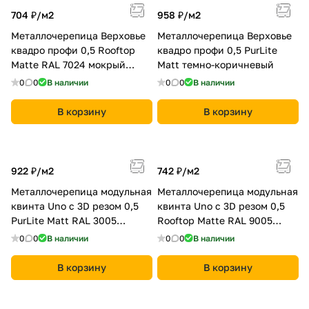
704 ₽/
м2
958 ₽/
м2
Металлочерепица Верховье
Металлочерепица Верховье
квадро профи 0,5 Rooftop
квадро профи 0,5 PurLite
Matte RAL 7024 мокрый
Matt темно-коричневый
асфальт
0
0
В наличии
0
0
В наличии
В корзину
В корзину
922 ₽/
м2
742 ₽/
м2
Металлочерепица модульная
Металлочерепица модульная
квинта Uno c 3D резом 0,5
квинта Uno c 3D резом 0,5
PurLite Мatt RAL 3005
Rooftop Matte RAL 9005
красное вино
черный
0
0
В наличии
0
0
В наличии
В корзину
В корзину