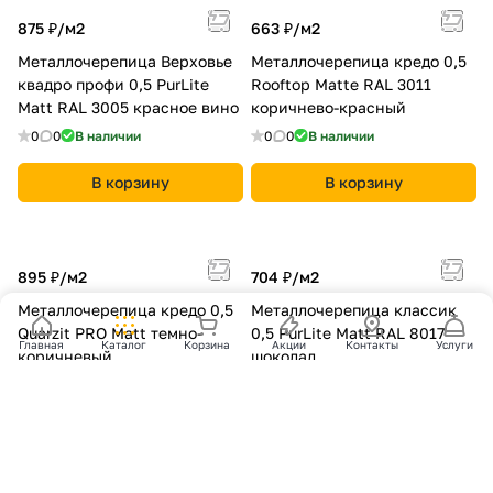
875 ₽/
м2
663 ₽/
м2
Металлочерепица Верховье
Металлочерепица кредо 0,5
квадро профи 0,5 PurLite
Rooftop Matte RAL 3011
Matt RAL 3005 красное вино
коричнево-красный
0
0
В наличии
0
0
В наличии
В корзину
В корзину
895 ₽/
м2
704 ₽/
м2
Металлочерепица кредо 0,5
Металлочерепица классик
Quarzit PRO Matt темно-
0,5 PurLite Мatt RAL 8017
Главная
Каталог
Корзина
Акции
Контакты
Услуги
коричневый
шоколад
0
0
В наличии
0
0
В наличии
В корзину
В корзину