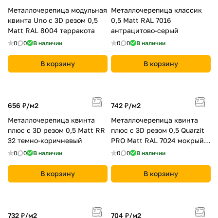
Металлочерепица модульная
Металлочерепица классик
квинта Uno c 3D резом 0,5
0,5 Мatt RAL 7016
Мatt RAL 8004 терракота
антрацитово-серый
0
0
В наличии
0
0
В наличии
В корзину
В корзину
656 ₽/
м2
742 ₽/
м2
Металлочерепица квинта
Металлочерепица квинта
плюс c 3D резом 0,5 Мatt RR
плюс c 3D резом 0,5 Quarzit
32 темно-коричневый
PRO Matt RAL 7024 мокрый
асфальт
0
0
В наличии
0
0
В наличии
В корзину
В корзину
732 ₽/
м2
704 ₽/
м2