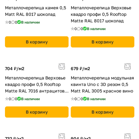
Металлочерепица камея 0,5
Металлочерепица Верховье
Мatt RAL 8017 шоколад
квадро профи 0,5 Rooftop
Matte RAL 8017 шоколад
0
0
В наличии
0
0
В наличии
В корзину
В корзину
704 ₽/
м2
679 ₽/
м2
Металлочерепица Верховье
Металлочерепица модульная
квадро профи 0,5 Rooftop
квинта Uno c 3D резом 0,5
Matte RAL 7016 антрацитово-
Мatt RAL 3005 красное вино
серый
0
0
В наличии
0
0
В наличии
В корзину
В корзину
732 ₽/
м2
904 ₽/
м2