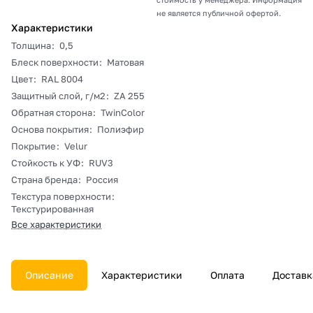
не является публичной офертой.
Характеристики
Толщина
:
0,5
Блеск поверхности
:
Матовая
Цвет
:
RAL 8004
Защитный слой, г/м2
:
ZA 255
Обратная сторона
:
TwinColor
Основа покрытия
:
Полиэфир
Покрытие
:
Velur
Стойкость к УФ
:
RUV3
Страна бренда
:
Россия
Текстура поверхности
:
Текстурированная
Все характеристики
Описание
Характеристики
Оплата
Доставк