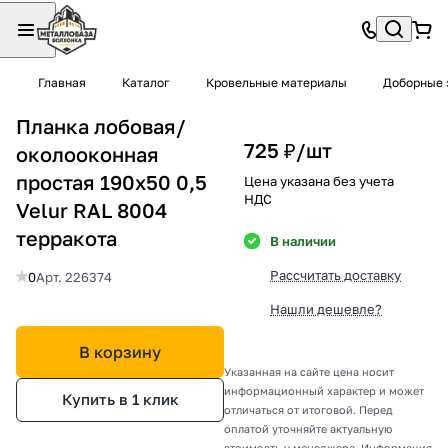
Главная
Каталог
Кровельные материалы
Доборные 
Планка лобовая/
725 ₽/
шт
околооконная
простая 190х50 0,5
Цена указана без учета
НДС
Velur RAL 8004
терракота
В наличии
Рассчитать доставку
0
Арт.
226374
Нашли дешевле?
В корзину
Указанная на сайте цена носит
информационный характер и может
Купить в 1 клик
отличаться от итоговой. Перед
оплатой уточняйте актуальную
стоимость у менеджера. Информация