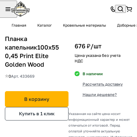
Главная
Каталог
Кровельные материалы
Доборные 
Планка
676 ₽/
шт
капельник100х55
0,45 Print Elite
Цена указана без учета
НДС
Golden Wood
В наличии
0
Арт.
433669
Рассчитать доставку
Нашли дешевле?
В корзину
Купить в 1 клик
Указанная на сайте цена носит
информационный характер и может
отличаться от итоговой. Перед
оплатой уточняйте актуальную
стоимость у менеджера. Информация