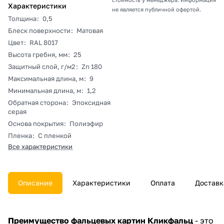
Характеристики
не является публичной офертой.
Толщина
:
0,5
Блеск поверхности
:
Матовая
Цвет
:
RAL 8017
Высота гребня, мм
:
25
Защитный слой, г/м2
:
Zn 180
Максимальная длина, м
:
9
Минимальная длина, м
:
1,2
Обратная сторона
:
Эпоксидная
серая
Основа покрытия
:
Полиэфир
Пленка
:
С пленкой
Все характеристики
Описание
Характеристики
Оплата
Доставк
Преимущество фальцевых картин Кликфальц
- это