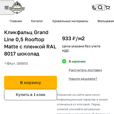
Главная
Каталог
Кровельные материалы
Фальцевая
Кликфальц Grand
933 ₽/
м2
Line 0,5 Rooftop
Matte с пленкой RAL
Цена указана без учета
НДС
8017 шоколад
В наличии
0
Арт.
188855
Рассчитать доставку
Нашли дешевле?
В корзину
Купить в 1 клик
Указанная на сайте цена носит
информационный характер и может
отличаться от итоговой. Перед
оплатой уточняйте актуальную
стоимость у менеджера. Информация