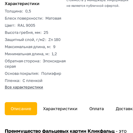
Характеристики
не является публичной офертой.
Толщина
:
0,5
Блеск поверхности
:
Матовая
Цвет
:
RAL 9005
Высота гребня, мм
:
25
Защитный слой, г/м2
:
Zn 180
Максимальная длина, м
:
9
Минимальная длина, м
:
1,2
Обратная сторона
:
Эпоксидная
серая
Основа покрытия
:
Полиэфир
Пленка
:
С пленкой
Все характеристики
Описание
Характеристики
Оплата
Доставк
Преимущество фальцевых картин Кликфальц
- это