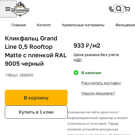
Главная
Каталог
Кровельные материалы
Фальцевая
Кликфальц Grand
933 ₽/
м2
Line 0,5 Rooftop
Matte с пленкой RAL
Цена указана без учета
НДС
9005 черный
В наличии
0
Арт.
188850
Рассчитать доставку
Нашли дешевле?
В корзину
Купить в 1 клик
Указанная на сайте цена носит
информационный характер и может
отличаться от итоговой. Перед
оплатой уточняйте актуальную
стоимость у менеджера. Информация