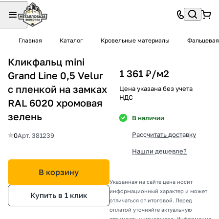
Главная
Каталог
Кровельные материалы
Фальцевая
Кликфальц mini
1 361 ₽/
м2
Grand Line 0,5 Velur
с пленкой на замках
Цена указана без учета
НДС
RAL 6020 хромовая
зелень
В наличии
Рассчитать доставку
0
Арт.
381239
Нашли дешевле?
В корзину
Указанная на сайте цена носит
информационный характер и может
Купить в 1 клик
отличаться от итоговой. Перед
оплатой уточняйте актуальную
стоимость у менеджера. Информация