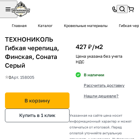
Главная
Каталог
Кровельные материалы
Гибкая че
ТЕХНОНИКОЛЬ
427 ₽/
м2
Гибкая черепица,
Финская, Соната
Цена указана без учета
НДС
Серый
В наличии
0
Арт.
158005
Рассчитать доставку
Нашли дешевле?
В корзину
Купить в 1 клик
Указанная на сайте цена носит
информационный характер и может
отличаться от итоговой. Перед
оплатой уточняйте актуальную
стоимость у менеджера. Информация