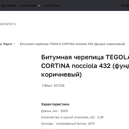
+7 (
Доставка
Компания
Контакты
а Tegola
Битумная черепица TEGOLA CORTINA nocciola 432 (фундук коричневый)
Битумная черепица TEGOL
CORTINA nocciola 432 (фун
коричневый)
0
Арт.
407218
Характеристики
Длина, мм
:
1000
Количество в одной упаковке, м2
:
2,29
Основа
:
полимерный битум, АПП