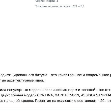
Серия
:
Кортина
Толщина одного слоя, мм
:
2,9 — 5,8
одифицированного битума – это качественное и современное 
елые архитектурные идеи.
ла популярные модели классических форм и «спокойные» отт
 двухслойная модель CORTINA, GARDA, CAPRI, ASSISI и SANREM
 на одной кровле. Гарантия на коллекцию составляет – 20 лет