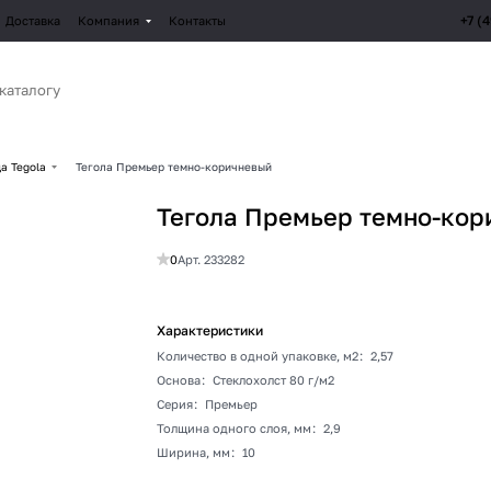
+7 (
Доставка
Компания
Контакты
а Tegola
Тегола Премьер темно-коричневый
Тегола Премьер темно-кор
0
Арт.
233282
Характеристики
Количество в одной упаковке, м2
:
2,57
Основа
:
Стеклохолст 80 г/м2
Серия
:
Премьер
Толщина одного слоя, мм
:
2,9
Ширина, мм
:
10