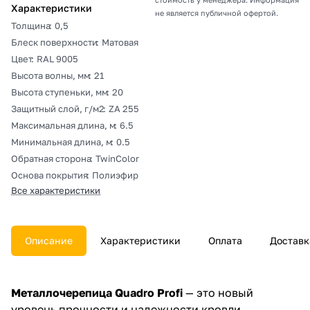
Характеристики
не является публичной офертой.
Толщина
:
0,5
Блеск поверхности
:
Матовая
Цвет
:
RAL 9005
Высота волны, мм
:
21
Высота ступеньки, мм
:
20
Защитный слой, г/м2
:
ZA 255
Максимальная длина, м
:
6.5
Минимальная длина, м
:
0.5
Обратная сторона
:
TwinColor
Основа покрытия
:
Полиэфир
Все характеристики
Описание
Характеристики
Оплата
Доставк
Металлочерепица Quadro Profi
— это новый
уровень прочности и надежности кровли