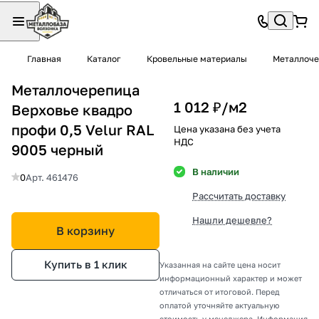
Главная
Каталог
Кровельные материалы
Металлоче
Металлочерепица
1 012 ₽/
м2
Верховье квадро
профи 0,5 Velur RAL
Цена указана без учета
НДС
9005 черный
В наличии
0
Арт.
461476
Рассчитать доставку
Нашли дешевле?
В корзину
Купить в 1 клик
Указанная на сайте цена носит
информационный характер и может
отличаться от итоговой. Перед
оплатой уточняйте актуальную
стоимость у менеджера. Информация