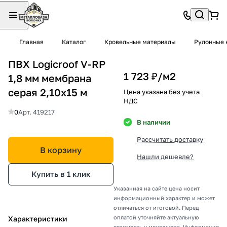
Главная
Каталог
Кровельные материалы
Рулонные 
ПВХ Logicroof V-RP
1 723 ₽/
м2
1,8 мм мембрана
серая 2,10x15 м
Цена указана без учета
НДС
0
Арт.
419217
В наличии
Рассчитать доставку
В корзину
Нашли дешевле?
Купить в 1 клик
Указанная на сайте цена носит
информационный характер и может
отличаться от итоговой. Перед
оплатой уточняйте актуальную
Характеристики
стоимость у менеджера. Информация