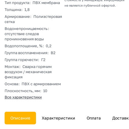
Тип продукта
:
ПВХ мембрана
не является публичной офертой.
Толщина
:
1,8
Армирование
:
Полиэстеровая
сетка
Водонепроницаемость
:
отсутствие следов
проникновения воды
Водопоглощение, %
:
0,2
Группа воспламенения
:
В2
Группа горючести
:
Г2
Монтаж
:
Сварка горячим
воздухом / механическая
фиксация
Основа
:
ПВХ с армированием
Плоскостность, мм
:
10
Все характеристики
Описание
Характеристики
Оплата
Доставк