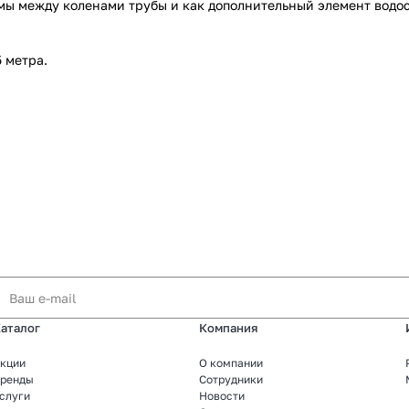
ы между коленами трубы и как дополнительный элемент водост
5 метра.
аталог
Компания
кции
О компании
ренды
Сотрудники
слуги
Новости