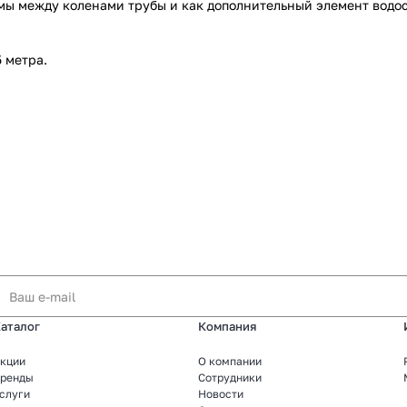
ы между коленами трубы и как дополнительный элемент водост
5 метра.
аталог
Компания
кции
О компании
ренды
Сотрудники
слуги
Новости