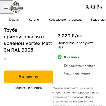
Главная
Каталог
Кровельные материалы
Водостоки
Труба
3 220 ₽/
шт
прямоугольная с
коленом Vortex Matt
Цена указана без учета
НДС
3м RAL 9005
В наличии
0
Рассчитать доставку
Нашли дешевле?
В корзину
Купить в 1 клик
Указанная на сайте цена носит
информационный характер и может
отличаться от итоговой. Перед
оплатой уточняйте актуальную
стоимость у менеджера. Информация