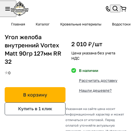
Главная
Каталог
Кровельные материалы
Водостоки
Угол желоба
2 010 ₽/
шт
внутренний Vortex
Matt 90гр 127мм RR
Цена указана без учета
НДС
32
В наличии
0
Рассчитать доставку
Нашли дешевле?
В корзину
Купить в 1 клик
Указанная на сайте цена носит
информационный характер и может
отличаться от итоговой. Перед
оплатой уточняйте актуальную
стоимость у менеджера. Информация