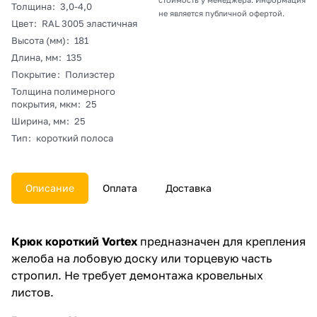
Толщина
:
3,0-4,0
не является публичной офертой.
Цвет
:
RAL 3005 эластичная
Высота (мм)
:
181
Длина, мм
:
135
Покрытие
:
Полиэстер
Толщина полимерного
покрытия, мкм
:
25
Ширина, мм
:
25
Тип
:
короткий полоса
Описание
Оплата
Доставка
Крюк короткий Vortex
предназначен для крепления
желоба на лобовую доску или торцевую часть
стропил. Не требует демонтажа кровельных
листов.