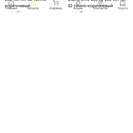
коричневый
32 темно-коричневый
Главная
Каталог
Корзина
Акции
Контакты
Услуги
0
0
В наличии
0
0
В наличии
В корзину
В корзину
420 ₽/
шт
430 ₽/
шт
Крюк длинный Vortex Matt
Кронштейн трубы на дерево
127мм RR 32
прямоугольный Vortex Matt
RR 32
0
0
В наличии
0
0
В наличии
В корзину
В корзину
1 130 ₽/
шт
160 ₽/
шт
Желоб Дизайн 135 ПВХ
Хомут трубы металлический