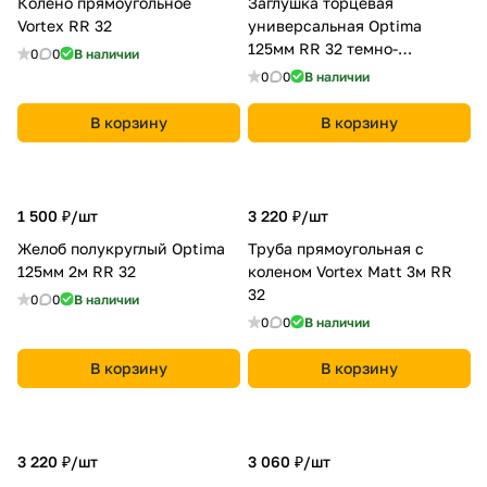
Колено прямоугольное
Заглушка торцевая
Vortex RR 32
универсальная Optima
125мм RR 32 темно-
0
0
В наличии
коричневый
0
0
В наличии
В корзину
В корзину
1 500 ₽/
шт
3 220 ₽/
шт
Желоб полукруглый Optima
Труба прямоугольная с
125мм 2м RR 32
коленом Vortex Matt 3м RR
32
0
0
В наличии
0
0
В наличии
В корзину
В корзину
3 220 ₽/
шт
3 060 ₽/
шт