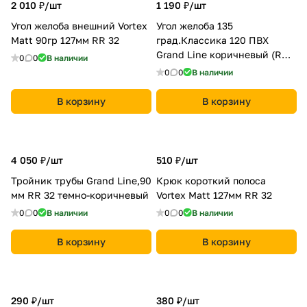
2 010 ₽/
шт
1 190 ₽/
шт
Угол желоба внешний Vortex
Угол желоба 135
Matt 90гр 127мм RR 32
град.Классика 120 ПВХ
Grand Line коричневый (RR
0
0
В наличии
32)
0
0
В наличии
В корзину
В корзину
4 050 ₽/
шт
510 ₽/
шт
Тройник трубы Grand Line,90
Крюк короткий полоса
мм RR 32 темно-коричневый
Vortex Matt 127мм RR 32
0
0
В наличии
0
0
В наличии
В корзину
В корзину
290 ₽/
шт
380 ₽/
шт