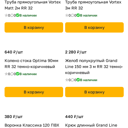
Труба прямоугольная Vortex
Труба прямоугольная Vortex
Matt 2м RR 32
3м RR 32
0
0
В наличии
0
0
В наличии
В корзину
В корзину
640 ₽/
шт
2 280 ₽/
шт
Колено стока Optima 90мм
Желоб полукруглый Grand
RR 32 темно-коричневый
Line 150 мм 3 м RR 32 темно-
коричневый
0
0
В наличии
0
0
В наличии
В корзину
В корзину
380 ₽/
шт
440 ₽/
шт
Воронка Классика 120 ПВХ
Крюк длинный Grand Line