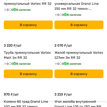
прямоугольный Vortex RR 32
универсальная Grand Line
150 мм RR 32 темно-
0
0
В наличии
коричневый
0
0
В наличии
В корзину
В корзину
3 220 ₽/
шт
2 070 ₽/
шт
Труба прямоугольная Vortex
Желоб прямоугольный Vortex
Matt 1м RR 32
127мм 3м RR 32
0
0
В наличии
0
0
В наличии
В корзину
В корзину
970 ₽/
шт
3 210 ₽/
шт
Колено 60 град Grand Line
Угол желоба внутренний
100 мм RR 32 темно-
Grand Line 135 гр 150 мм RR